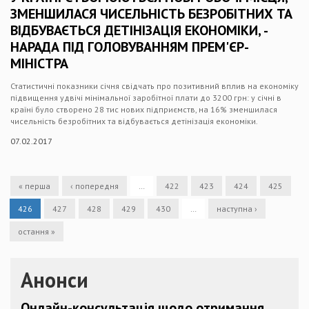
ЗМЕНШИЛАСЯ ЧИСЕЛЬНІСТЬ БЕЗРОБІТНИХ ТА
ВІДБУВАЄТЬСЯ ДЕТІНІЗАЦІЯ ЕКОНОМІКИ, -
НАРАДА ПІД ГОЛОВУВАННЯМ ПРЕМ'ЄР-
МІНІСТРА
Статистичні показники січня свідчать про позитивний вплив на економіку
підвищення удвічі мінімальної заробітної плати до 3200 грн: у січні в
країні було створено 28 тис нових підприємств, на 16% зменшилася
чисельність безробітних та відбувається детінізація економіки.
07.02.2017
« перша
‹ попередня
…
422
423
424
425
426
427
428
429
430
…
наступна ›
остання »
Анонси
Онлайн-консультація щодо отримання