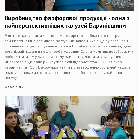
Виробництво фарфорової продукції - одна з
найперспективніших галузей Баранівщини
9 лютого заступник директора Житомирського обласного центру
зайнятості Тетяна Касімцева, заступник начальника відділу організації
сприяння працевлаштуванню Лариса Голімбевська та фахівець відділу
організації надання послуг роботодавцям Олена Мельник перебували з
робочим візитом у Баранівському районі. Під час візиту заступник
директора відвідала ринкоутворюючі підприємства – ТОВ «Декор-
кераміка» та ТОВ «Декор-Україна» та по завершенню зустрічей надала
практичні поради щодо вдосконалення роботи фахівців районного
центру.
09.02.2017