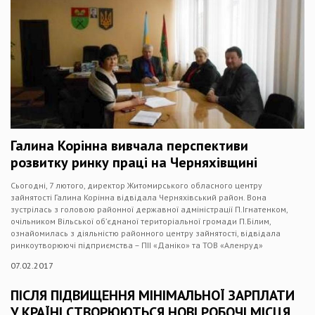
Галина Корінна вивчала перспективи
розвитку ринку праці на Черняхівщині
Сьогодні, 7 лютого, директор Житомирського обласного центру
зайнятості Галина Корінна відвідала Черняхівський район. Вона
зустрілась з головою районної державної адміністрації П.Ігнатенком,
очільником Вільської об’єднаної територіальної громади П.Білим,
ознайомилась з діяльністю районного центру зайнятості, відвідала
ринкоутворюючі підприємства – ПІІ «Даніко» та ТОВ «Аленруд»
07.02.2017
ПІСЛЯ ПІДВИЩЕННЯ МІНІМАЛЬНОЇ ЗАРПЛАТИ
У КРАЇНІ СТВОРЮЮТЬСЯ НОВІ РОБОЧІ МІСЦЯ,