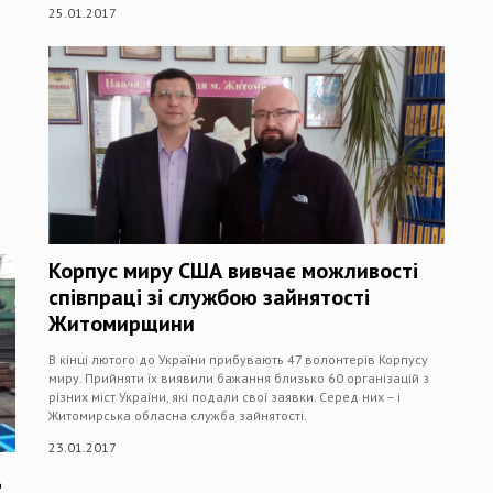
25.01.2017
о
Корпус миру США вивчає можливості
співпраці зі службою зайнятості
Житомирщини
В кінці лютого до України прибувають 47 волонтерів Корпусу
миру. Прийняти їх виявили бажання близько 60 організацій з
різних міст України, які подали свої заявки. Серед них – і
Житомирська обласна служба зайнятості.
23.01.2017
д