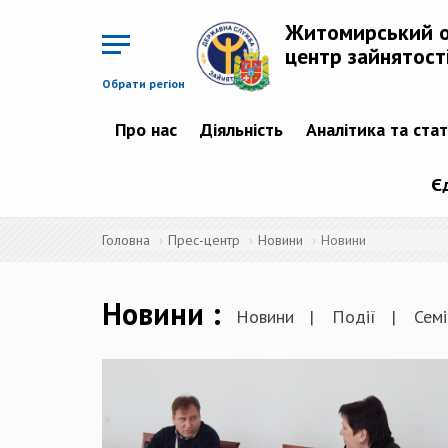
Перейти
до
Житомирський 
основного
матеріалу
центр зайнятост
Обрати регіон
Про нас
Діяльність
Аналітика та ста
Є
Головна
Прес-центр
Новини
Новини
Новини
Новини
Події
Семі