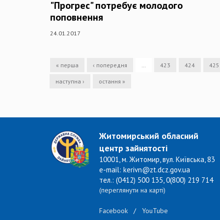
"Прогрес" потребує молодого
поповнення
24.01.2017
« перша
‹ попередня
…
423
424
425
наступна ›
остання »
Житомирський обласний
центр зайнятості
10001, м. Житомир, вул. Київська, 83
e-mail: kerivn@zt.dcz.gov.ua
тел.: (0412) 500 135, 0(800) 219 714
(переглянути на карті)
Facebook
/
YouTube