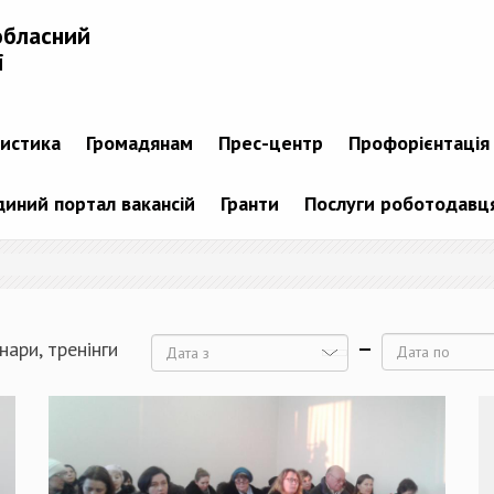
обласний
і
тистика
Громадянам
Прес-центр
Профорієнтація
диний портал вакансій
Гранти
Послуги роботодавц
нари, тренінги
Дата
Дата