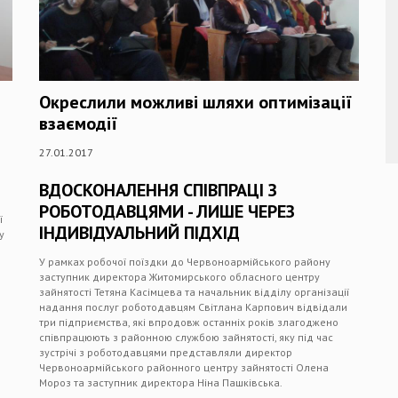
Окреслили можливі шляхи оптимізації
взаємодії
27.01.2017
ВДОСКОНАЛЕННЯ СПІВПРАЦІ З
РОБОТОДАВЦЯМИ - ЛИШЕ ЧЕРЕЗ
ї
ІНДИВІДУАЛЬНИЙ ПІДХІД
у
У рамках робочої поїздки до Червоноармійського району
заступник директора Житомирського обласного центру
зайнятості Тетяна Касімцева та начальник відділу організації
надання послуг роботодавцям Світлана Карпович відвідали
три підприємства, які впродовж останніх років злагоджено
співпрацюють з районною службою зайнятості, яку під час
зустрічі з роботодавцями представляли директор
Червоноармійського районного центру зайнятості Олена
Мороз та заступник директора Ніна Пашківська.