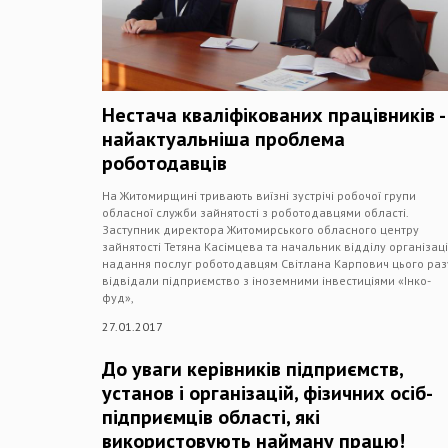
Нестача кваліфікованих працівників -
найактуальніша проблема
роботодавців
На Житомирщині тривають виїзні зустрічі робочої групи
обласної служби зайнятості з роботодавцями області.
Заступник директора Житомирського обласного центру
зайнятості Тетяна Касімцева та начальник відділу організаці
надання послуг роботодавцям Світлана Карпович цього раз
відвідали підприємство з іноземними інвестиціями «Інко-
фуд»,
27.01.2017
До уваги керівників підприємств,
установ і організацій, фізичних осіб-
підприємців області, які
використовують найману працю!