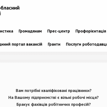
обласний
і
тистика
Громадянам
Прес-центр
Профорієнтація
диний портал вакансій
Гранти
Послуги роботодавц
Вам потрібні кваліфіковані працівники?
На Вашому підприємстві є вільні робочі місця?
Бракує фахівців робітничих професій?