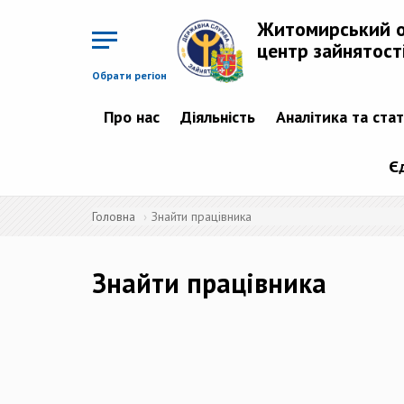
Перейти
до
Житомирський 
основного
матеріалу
центр зайнятост
Обрати регіон
Про нас
Діяльність
Аналітика та ста
Є
Головна
Знайти працівника
Знайти працівника