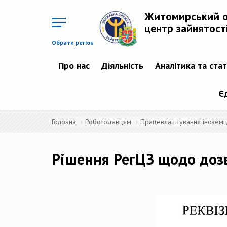
Перейти
до
Житомирський 
основного
матеріалу
центр зайнятост
Обрати регіон
Про нас
Діяльність
Аналітика та ста
Є
Головна
Роботодавцям
Працевлаштування іноземців
Рішення РегЦЗ щодо доз