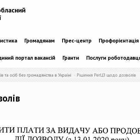
обласний
і
тистика
Громадянам
Прес-центр
Профорієнтація
диний портал вакансій
Гранти
Послуги роботодавц
 та осіб без громадянства в Україні
Рішення РегЦЗ щодо дозволів
волів