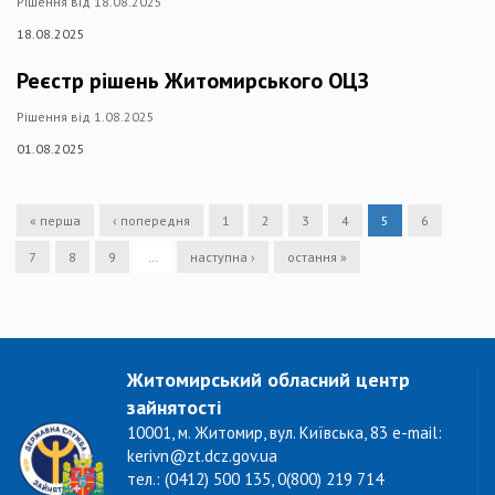
Рішення від 18.08.2025
18.08.2025
Реєстр рішень Житомирського ОЦЗ
Рішення від 1.08.2025
01.08.2025
« перша
‹ попередня
1
2
3
4
5
6
7
8
9
…
наступна ›
остання »
Житомирський обласний центр
зайнятості
10001, м. Житомир, вул. Київська, 83 e-mail:
kerivn@zt.dcz.gov.ua
тел.: (0412) 500 135, 0(800) 219 714