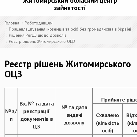
Житомирський обласний центр
зайнятості
Головна
Роботодавцям
Працевлаштування іноземців та осіб без громадянства в Україні
Рішення РегЦЗ щодо дозволів
Реєстр рішень Житомирського ОЦЗ
Реєстр рішень Житомирського
ОЦЗ
Прийняте ріш
Вх. № та дата
№ та дата
№ з/
реєстрації
видачі
Схвалено
Від
п
документів в
дозволу
(кількість
(кіл
ЦЗ
осіб)
о