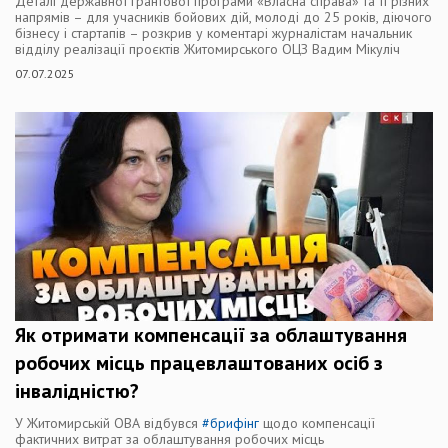
Деталі державної грантової програми «Власна справа» та її різних
напрямів – для учасників бойових дій, молоді до 25 років, діючого
бізнесу і стартапів – розкрив у коментарі журналістам начальник
відділу реалізації проєктів Житомирського ОЦЗ Вадим Мікуліч
07.07.2025
Як отримати компенсації за облаштування
робочих місць працевлаштованих осіб з
інвалідністю?
У Житомирській ОВА відбувся
#брифінг
щодо компенсації
фактичних витрат за облаштування робочих місць