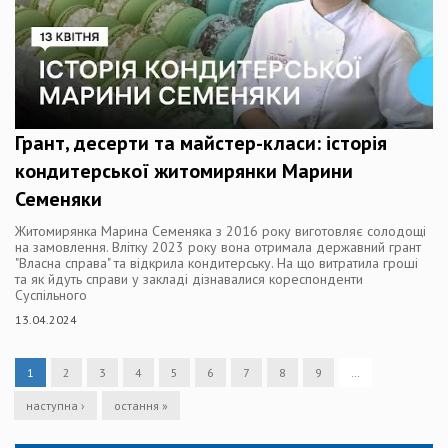
Грант, десерти та майстер-класи: історія
кондитерської житомирянки Марини
Семеняки
Житомирянка Марина Семеняка з 2016 року виготовляє солодощі
на замовлення. Влітку 2023 року вона отримала державний грант
"Власна справа" та відкрила кондитерську. На що витратила гроші
та як йдуть справи у закладі дізнавалися кореспонденти
Суспільного
13.04.2024
1
2
3
4
5
6
7
8
9
…
наступна ›
остання »