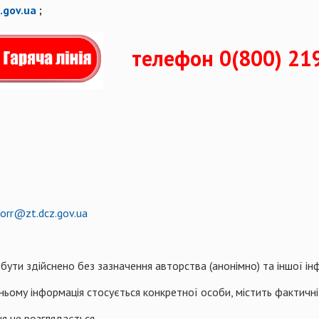
.gov.ua
;
телефон 0(800) 21
korr@zt.dcz.gov.ua
ти здійснено без зазначення авторства (анонімно) та іншої інфо
ому інформація стосується конкретної особи, містить фактичні д
я не розглядається.