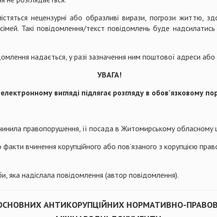
містяться нецензурні або образливі вирази, погрози життю, з
х сімей. Такі повідомлення/текст повідомлень буде надсилатис
домлення надається, у разі зазначення ним поштової адреси або
УВАГА!
лектронному вигляді підлягає розгляду в обов'язковому пор
о вчинила правопорушення, її посада в Житомирському обласному ц
о факти вчинення корупційного або пов’язаного з корупцією пра
соби, яка надіслала повідомлення (автор повідомлення).
 ОСНОВНИХ АНТИКОРУПЦІЙНИХ НОРМАТИВНО-ПРАВОВ