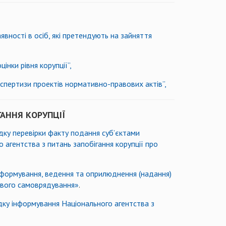
вності в осіб, які претендують на зайняття
нки рівня корупції”,
спертизи проектів нормативно-правових актів”,
ГАННЯ КОРУПЦІЇ
дку перевірки факту подання суб’єктами
 агентства з питань запобігання корупції про
 формування, ведення та оприлюднення (надання)
евого самоврядування»
.
дку інформування Національного агентства з