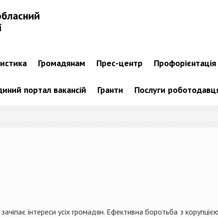
обласний
і
тистика
Громадянам
Прес-центр
Профорієнтація
диний портал вакансій
Гранти
Послуги роботодавц
 і зачіпає інтереси усіх громадян. Ефективна боротьба з корупці