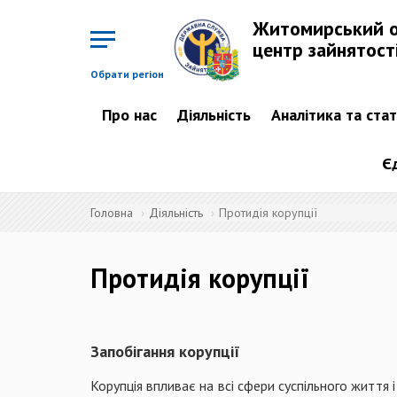
Перейти
до
Житомирський 
основного
матеріалу
центр зайнятост
Обрати регіон
Про нас
Діяльність
Аналітика та ста
Є
Головна
Діяльність
Протидія корупції
Протидія корупції
Запобігання корупції
Корупція впливає на всі сфери суспільного життя