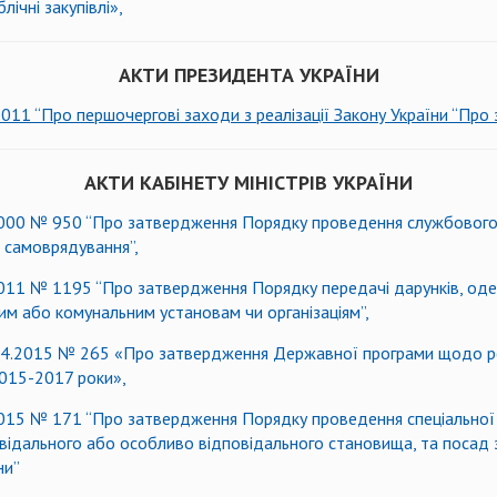
ічні закупівлі»,
АКТИ ПРЕЗИДЕНТА УКРАЇНИ
1 “Про першочергові заходи з реалізації Закону України “Про за
АКТИ КАБІНЕТУ МІНІСТРІВ УКРАЇНИ
.2000 № 950 “Про затвердження Порядку проведення службового
 самоврядування”,
.2011 № 1195 “Про затвердження Порядку передачі дарунків, од
ним або комунальним установам чи організаціям”,
9.04.2015 № 265 «Про затвердження Державної програми щодо ре
 2015-2017 роки»,
2015 № 171 “Про затвердження Порядку проведення спеціальної п
відального або особливо відповідального становища, та посад з
ни”