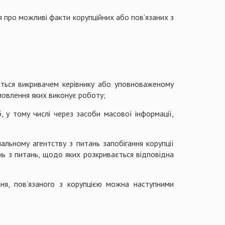
я про можливі факти корупційних або пов’язаних з
ється викривачем керівнику або уповноваженому
мовлення яких виконує роботу;
 у тому числі через засоби масової інформації,
льному агентству з питань запобігання корупції
нь з питань, щодо яких розкривається відповідна
я, пов’язаного з корупцією можна наступними