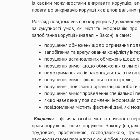
із своїми можливостями викривати корупцію, вп
повага до викривачів корупції як відповідальних 
Розгляд повідомлень про корупцію в Державному ц
за сукупності умов, які містять інформацію пр
запобігання корупції» (надалі – Закон), а саме:
порушення обмежень щодо отримання пода
запобігання та врегулювання конфлікту інтер
порушення встановлених обмежень щодо оде
порушення вимог щодо обмеження спільної 
недотримання актів законодавства з питань
порушення вимог фінансового контролю;
порушення, пов’язані з організацією роботи і
порушення вимог проведення спеціальної пе
якщо наведена у повідомленні інформація с
повідомлення містить фактичні дані, які мож
Викривач
– фізична особа, яка за наявності пе
правопорушень, інших порушень Закону (надалі 
трудовою, професійною, господарською, гро
законодавством процедурах, які є обов’язковими