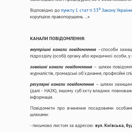
8
Відповідно до
пункту 1 статті 53
Закону Україн
корупцією правопорушень …»
КАНАЛИ ПОВІДОМЛЕННЯ:
внутрішні канали повідомлення
–способи захище
підрозділу (особі) органу або юридичної особи, 
зовнішні канали повідомлення
– шляхи повідомле
журналістів, громадські об’єднання, професійні спі
регулярні канали повідомлення
– шляхи захищено
(далі - НАЗК), іншому суб’єкту владних повнова
інформація.
Повідомити про вчинення посадовими особами
шляхами:
- письмово листом за адресою:
вул. Київська, бу