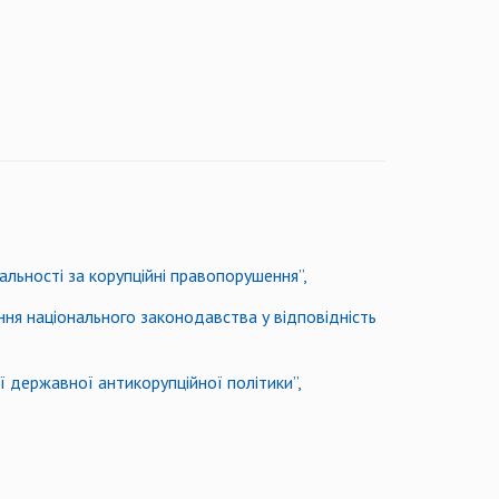
льності за корупційні правопорушення”,
ня національного законодавства у відповідність
ї державної антикорупційної політики”,