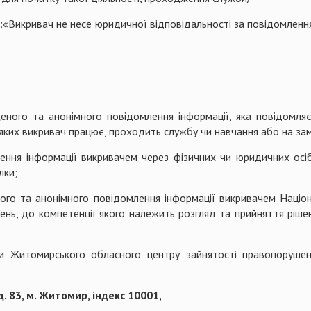
и
:«Викривач не несе юридичної відповідальності за повідомленн
ного та анонімного повідомлення інформації, яка повідомля
у яких викривач працює, проходить службу чи навчання або на за
ння інформації викривачем через фізичних чи юридичних осіб,
лки;
го та анонімного повідомлення інформації викривачем Націона
жень, до компетенції якого належить розгляд та прийняття ріше
 Житомирського обласного центру зайнятості правопорушенн
д. 83, м. Житомир, індекс 10001,