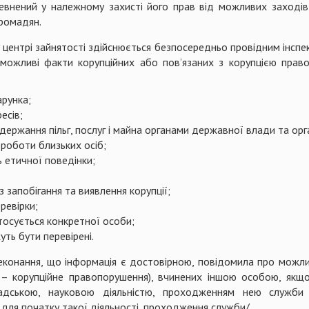
евнений у належному захисті його прав від можливих заходів 
громадян.
ентрі зайнятості здійснюється безпосередньо провідним інспек
о можливі факти корупційних або пов’язаних з корупцією пра
рунка;
есів;
ржання пільг, послуг і майна органами державної влади та орг
роботи близьких осіб;
 етичної поведінки;
з запобігання та виявлення корупції;
ревірки;
тосується конкретної особи;
уть бути перевірені.
реконання, що інформація є достовірною, повідомила про можли
– корупційне правопорушення), вчинених іншою особою, якщо 
мадською, науковою діяльністю, проходженням нею служб
 для початку такої діяльності, проходження служби/