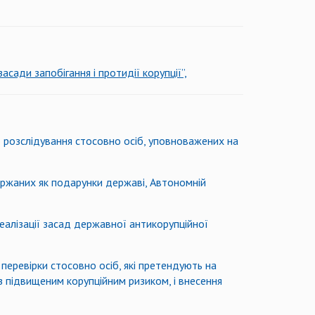
сади запобігання і протидії корупції”,
 розслідування стосовно осіб, уповноважених на
ержаних як подарунки державі, Автономній
алізації засад державної антикорупційної
еревірки стосовно осіб, які претендують на
 підвищеним корупційним ризиком, і внесення