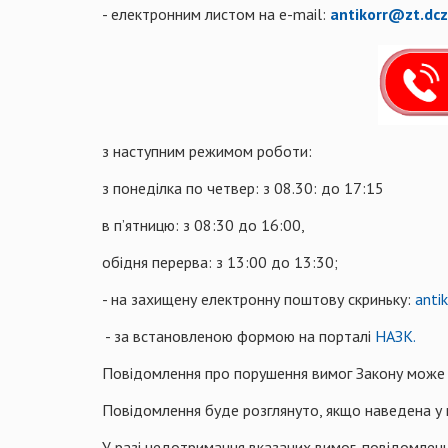
- електронним листом на e-mail:
antikorr@zt.dcz
з наступним режимом роботи:
з понеділка по четвер: з 08.30: до 17:15
в п’ятницю: з 08:30 до 16:00,
обідня перерва: з 13:00 до 13:30;
- на захищену електронну поштову скриньку:
anti
- за встановленою формою на порталі
НАЗК.
Повідомлення про порушення вимог Закону може бу
Повідомлення буде розглянуто, якщо наведена у нь
У разі недотримання вказаних вимог, повідомленн