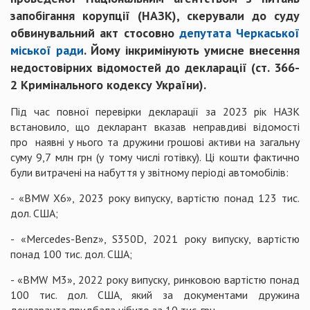
запобігання корупції (НАЗК), скерували до суду
обвинувальний акт стосовно
депутата Черкаської
міської ради
. Йому інкримінують умисне внесення
недостовірних відомостей до декларації (ст. 366-
2 Кримінального кодексу України).
Під час повної перевірки декларації за 2023 рік НАЗК
встановило, що декларант вказав неправдиві відомості
про наявні у нього та дружини грошові активи на загальну
суму 9,7 млн грн (у тому числі готівку). Ці кошти фактично
були витрачені на набуття у звітному періоді автомобілів:
- «BMW X6», 2023 року випуску, вартістю понад 123 тис.
дол. США;
- «Mercedes-Benz», S350D, 2021 року випуску, вартістю
понад 100 тис. дол. США;
- «BMW M3», 2022 року випуску, ринковою вартістю понад
100 тис. дол. США, який за документами дружина