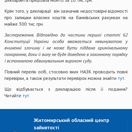
декларанта придбала нібито за 10 тис. грн.
Крім того, у декларації він зазначив недостовірні відомості
про залишки власних коштів на банківських рахунках на
майже 300 тис. грн.
Застереження. Відповідно до частини першої статті 62
Конституції України особа вважається невинуватою у
вчиненні злочину і не може бути піддана кримінальному
покаранню, доки її вину не буде доведено в законному порядку
і встановлено обвинувальним вироком суду.
Повний перелік осіб, стосовно яких НАЗК проводить повні
перевірки, а також результати перевірок можна знайти
тут
.
Що відбувається з декларацією після її подання?
Читайте
тут
Житомирський обласний центр
зайнятості