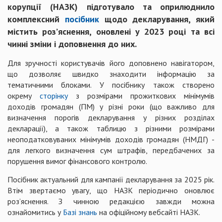
корупції (НАЗК) підготувало та оприлюднило
комплексний
посібник
щодо декларування, який
містить роз’яснення, оновлені у 2023 році та всі
чинні зміни і доповнення до них.
Для зручності користувачів його доповнено навігатором,
що дозволяє швидко знаходити інформацію за
тематичними блоками. У посібнику також створено
окрему
сторінку
з розмірами прожиткових мінімумів
доходів громадян (ПМ) у різні роки (що важливо для
визначення порогів декларування у різних розділах
декларації), а також таблицю з різними розмірами
неоподатковуваних мінімумів доходів громадян (НМДГ) -
для легкого визначення сум штрафів, передбачених за
порушення вимог фінансового контролю.
Посібник актуальний для кампанії декларування за 2025 рік.
Втім звертаємо увагу, що НАЗК періодично оновлює
роз’яснення. З чинною редакцією завжди можна
ознайомитись у
Базі знань
на офіційному вебсайті НАЗК.