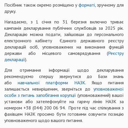
Посібник також окремо розміщено у
форматі
, зручному для
друку.
Нагадаємо, з 1 січня по 31 березня включно триває
кампанія декларування публічних службовців за 2025 рік.
Декларацію можна подати, зайшовши до персонального
електронного кабінету Єдиного державного реєстру
декларацій осіб, уповноважених на виконання функцій
держави або місцевого самоврядування (
Реєстру
декларації
).
Для отримання інформації щодо декларування
рекомендуємо спершу звернутися до Бази знань
або
навчальної платформи НАЗК
. Якщо питання
залишається невирішеним, зверніться до
уповноваженої
особи з питань запобігання корупції
(уповноважений) вашої
установи або зателефонуйте на гарячу лінію НАЗК за
номером +38 (044) 200 06 94. Проте під час спілкування з
фахівцем НАЗК просимо бути готовими озвучити позицію
уповноваженого щодо вашого питання.