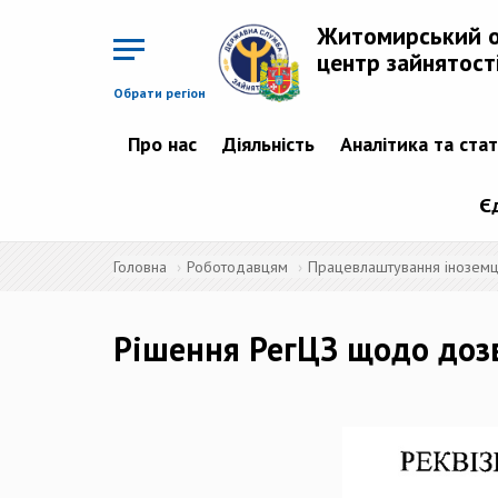
Перейти
до
Житомирський 
основного
матеріалу
центр зайнятост
Обрати регіон
Про нас
Діяльність
Аналітика та ста
Є
Головна
Роботодавцям
Працевлаштування іноземців
Рішення РегЦЗ щодо доз