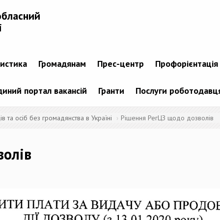
обласний
і
тистика
Громадянам
Прес-центр
Профорієнтація
диний портал вакансій
Гранти
Послуги роботодавц
 та осіб без громадянства в Україні
Рішення РегЦЗ щодо дозволів
волів