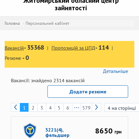
Житомирський обласний центр
зайнятості
Головна
Персональний кабінет
-
35368
-
114
Вакансій
Пропозицій за ЦПД
-
0
Резюме
Детальніше
Вакансії:
знайдено
2314
вакансій
Додати резюме
1
2
3
4
5
6
579
8650
3221(4),
грн
фельдшер