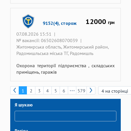
12000
грн
9152(4), сторож
07.08.2026 15:51
|
№ вакансії: 06502608070039
|
Житомирська область, Житомирський район,
Радомишльська міська ТГ, Радомишль
Охорона території підприємства , складських
приміщень, гаражів
1
2
3
4
5
6
579
Я шукаю
Регіон