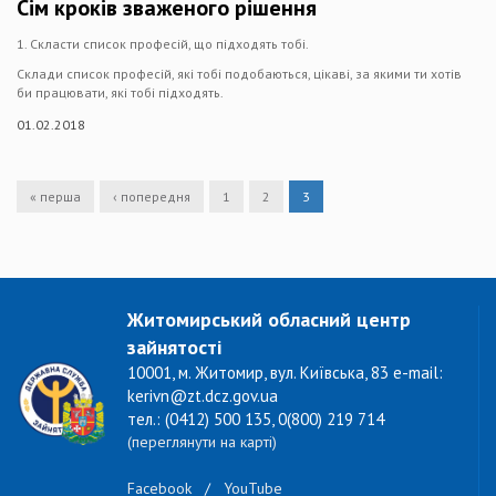
Сім кроків зваженого рішення
1. Скласти список професій, що підходять тобі.
Склади список професій, які тобі подобаються, цікаві, за якими ти хотів
би працювати, які тобі підходять.
01.02.2018
« перша
‹ попередня
1
2
3
Житомирський обласний центр
зайнятості
10001, м. Житомир, вул. Київська, 83 e-mail:
kerivn@zt.dcz.gov.ua
тел.: (0412) 500 135, 0(800) 219 714
(переглянути на карті)
Facebook
/
YouTube