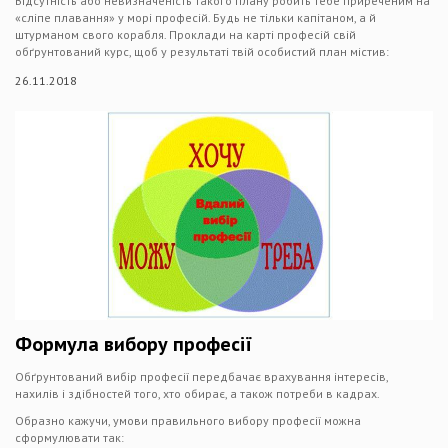
Відсутність або невизначеність такого плану робить тебе приреченим на
«сліпе плавання» у морі професій. Будь не тільки капітаном, а й
штурманом свого корабля. Проклади на карті професій свій
обґрунтований курс, щоб у результаті твій особистий план містив:
26.11.2018
Формула вибору професії
Обґрунтований вибір професії передбачає врахування інтересів,
нахилів і здібностей того, хто обирає, а також потреби в кадрах.
Образно кажучи, умови правильного вибору професії можна
сформулювати так: