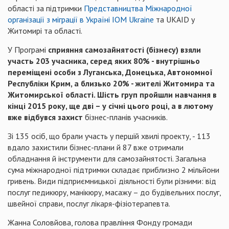
області за підтримки
Представництва Міжнародної
організації з міграції в Україні IOM Ukraine
та UKAID у
Житомирі та області.
У Програмі
сприяння самозайнятості (бізнесу) взяли
участь 203 учасника, серед яких 80% - внутрішньо
переміщені особи з Луганська, Донецька, Автономної
Республіки Крим, а близько 20% - жителі Житомира та
Житомирської області. Шість груп пройшли навчання в
кінці 2015 року, ще дві – у січні цього році, а в лютому
вже відбувся захист
бізнес-планів учасників.
Зі 135 осіб, що брали участь у першій хвилі проекту, - 113
вдало захистили бізнес-плани й 87 вже отримали
обладнання й інструменти для самозайнятості. Загальна
сума міжнародної підтримки складає приблизно 2 мільйони
гривень. Види підприємницької діяльності були різними: від
послуг педикюру, манікюру, масажу – до будівельних послуг,
швейної справи, послуг лікаря-фізіотерапевта.
Жанна Соловйова, голова правління Фонду громади