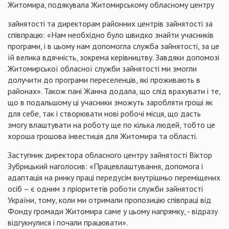
Житомира, подякувала Житомирському обласному центру
зайнятості та директорам районних центрів зайнятості за
співпрацю: «Нам необхідно було швидко знайти учасників
програми, і в цьому нам допомогла служба зайнятості, за це
їй велика вдячність, зокрема керівництву. Завдяки допомозі
Житомирської обласної служби зайнятості ми змогли
долучити до програми переселенців, які проживають в
районах». Також пані Жанна додала, що слід врахувати і те,
що в подальшому ці учасники зможуть заробляти гроші як
для себе, так і створювати нові робочі місця, що дасть
змогу влаштувати на роботу ще по кілька людей, тобто це
хороша грошова інвестиція для Житомира та області.
Заступник директора обласного центру зайнятості Віктор
Зубрицький наголосив: «Працевлаштування, допомога і
адаптація на ринку праці передусім внутрішньо переміщених
осіб – є одним з пріоритетів роботи служби зайнятості
України, тому, коли ми отримали пропозицію співпраці від
Фонду громади Житомира саме у цьому напрямку, - відразу
відгукнулися і почали працювати».