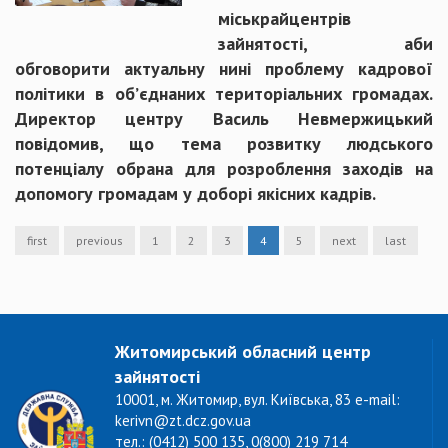
міськрайцентрів
зайнятості, аби
обговорити актуальну нині проблему кадрової
політики в об’єднаних територіальних громадах.
Директор центру Василь Невмержицький
повідомив, що тема розвитку людського
потенціалу обрана для розроблення заходів на
допомогу громадам у доборі якісних кадрів.
first
previous
1
2
3
4
5
next
last
Житомирський обласний центр
зайнятості
10001, м. Житомир, вул. Київська, 83 e-mail:
kerivn@zt.dcz.gov.ua
тел.: (0412) 500 135, 0(800) 219 714