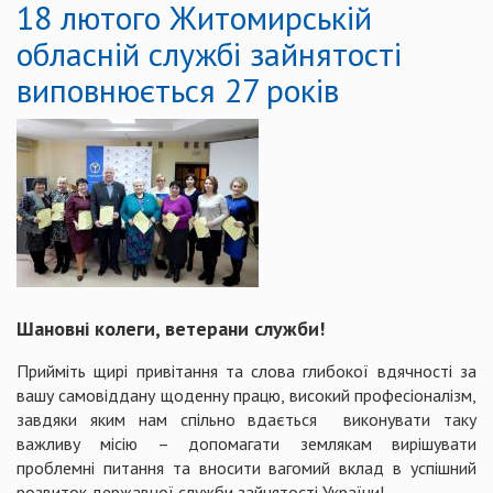
18 лютого Житомирській
обласній службі зайнятості
виповнюється 27 років
Шановні колеги, ветерани служби!
Прийміть щирі привітання та слова глибокої вдячності за
вашу самовіддану щоденну працю, високий професіоналізм,
завдяки яким нам спільно вдається виконувати таку
важливу місію – допомагати землякам вирішувати
проблемні питання та вносити вагомий вклад в успішний
розвиток державної служби зайнятості України!