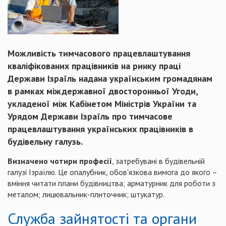
Можливість тимчасового працевлаштування
кваліфікованих працівників на ринку праці
Держави Ізраїль надана українським громадянам
в рамках міждержавної двосторонньої Угоди,
укладеної між Кабінетом Міністрів України та
Урядом Держави Ізраїль про тимчасове
працевлаштування українських працівників в
будівельну галузь.
Визначено чотири професії
, затребувані в будівельній
галузі Ізраїлю. Це опалубник, обов'язкова вимога до якого –
вміння читати плани будівництва; арматурник для роботи з
металом; лицювальник-плиточник; штукатур.
Служба зайнятості та органи