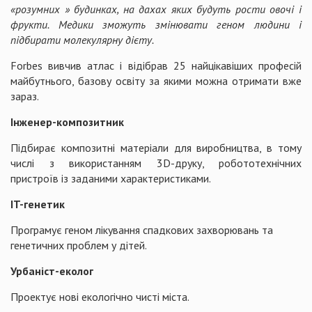
«розумних » будинках, на дахах яких будуть рости овочі і
фрукти. Медики зможуть змінювати геном людини і
підбирати молекулярну дієту.
Forbes вивчив атлас і відібрав 25 найцікавіших професій
майбутнього, базову освіту за якими можна отримати вже
зараз.
Інженер-композитник
Підбирає композитні матеріали для виробництва, в тому
числі з використанням 3D-друку, робототехнічних
пристроїв із заданими характеристиками.
IT-генетик
Програмує геном лікування спадкових захворювань та
генетичних проблем у дітей.
Урбаніст-еколог
Проектує нові екологічно чисті міста.