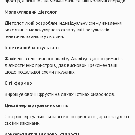
простір, а пізніше - на місячні бази та інші космічні споруди.
Молекулярний дієтолог
Дієтолог, який розробляє індивідуальну схему живлення
виходячи з молекулярного складу їжі і результатів
генетичного аналізу людини.
Генетичний консультант
Фахівець з генетичного аналізу. Аналізує дані, отримані з
діагностичних пристроїв, дає висновок і рекомендації
щодо подальшої схеми лікування.
Сіті-фермер
Вирощує овочі і фрукти на дахах і стінах хмарочосів.
Дизайнер віртуальних світів
Створює віртуальні світи зі своєю природою, архітектурою і
своїми законами.
Консультант зі здорової старості