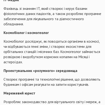
Фахівець зі знанням IT, який створює і керує базами
фізіологічних даних пацієнтів, а також розробляє програмне
забезпечення для лікувального та діагностичного
обладнання.
Космобіолог і космогеолог
Космобіолог досліджує, як поводяться організми в космосі,
чи відбуваються генні зміни, і створює екосистеми для
орбітальних станцій і місячних баз. Космогеолог займається
розвідкою і видобутком корисних копалин на Місяці і
астероїдах.
Проектувальник «розумного» середовища
Створює програмні та технологічні рішення, що дозволяють
будинкам і офісам реагувати на запити користувачів.
Мережевий юрист
Розробляє законодавство для віртуального світу і мереж, а