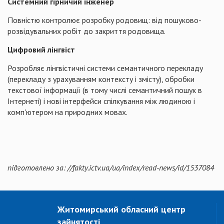
Системний гірничий інженер
Повністю контролює розробку родовищ: від пошуково-
розвідувальних робіт до закриття родовища.
Цифровий лінгвіст
Розробляє лінгвістичні системи семантичного перекладу
(перекладу з урахуванням контексту і змісту), обробки
текстової інформації (в тому числі семантичний пошук в
Інтернеті) і нові інтерфейси спілкування між людиною і
комп'ютером на природних мовах.
підготовлено за:
//fakty.ictv.ua/ua/index/read-news/id/1537084
Житомирський обласний центр
зайнятості