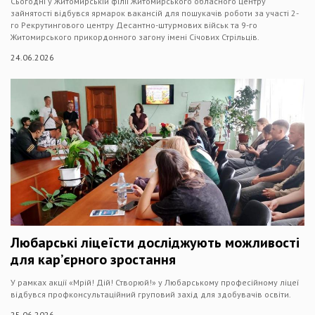
Сьогодні у Житомирській філії Житомирського обласного центру
зайнятості відбувся ярмарок вакансій для пошукачів роботи за участі 2-
го Рекрутингового центру Десантно-штурмових військ та 9-го
Житомирського прикордонного загону імені Січових Стрільців.
24.06.2026
Любарські ліцеїсти досліджують можливості
для кар’єрного зростання
У рамках акції «Мрій! Дій! Створюй!» у Любарському професійному ліцеї
відбувся профконсультаційний груповий захід для здобувачів освіти.
25.06.2026