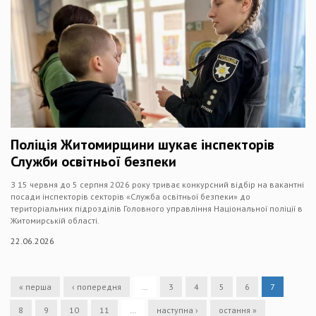
Поліція Житомирщини шукає інспекторів
Служби освітньої безпеки
З 15 червня до 5 серпня 2026 року триває конкурсний відбір на вакантні
посади інспекторів секторів «Служба освітньої безпеки» до
територіальних підрозділів Головного управління Національної поліції в
Житомирській області.
22.06.2026
« перша
‹ попередня
…
3
4
5
6
7
8
9
10
11
…
наступна ›
остання »