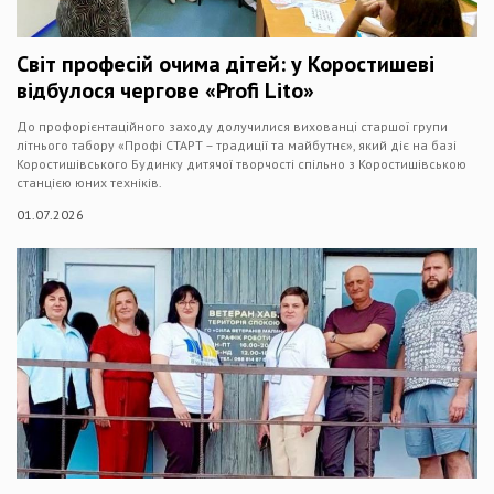
Світ професій очима дітей: у Коростишеві
відбулося чергове «Profi Lito»
До профорієнтаційного заходу долучилися вихованці старшої групи
літнього табору «Профі СТАРТ – традиції та майбутнє», який діє на базі
Коростишівського Будинку дитячої творчості спільно з Коростишівською
станцією юних техніків.
01.07.2026