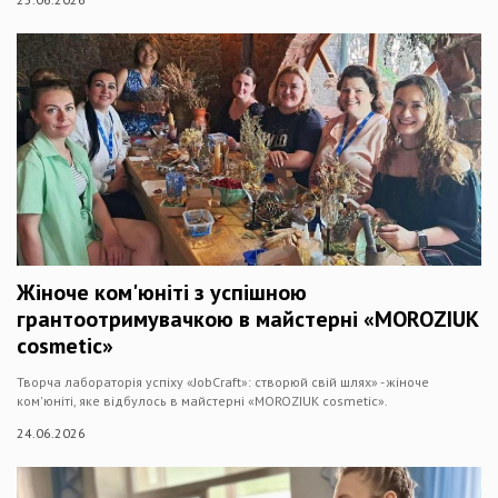
Жіноче ком'юніті з успішною
грантоотримувачкою в майстерні «MOROZIUK
cosmetic»
Творча лабораторія успіху «JobCraft»: створюй свій шлях» - жіноче
ком'юніті, яке відбулось в майстерні «MOROZIUK cosmetic».
24.06.2026