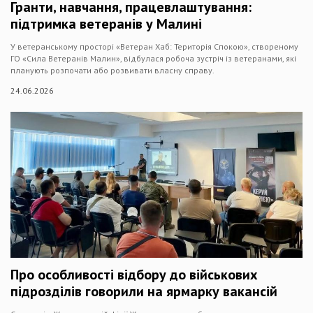
Гранти, навчання, працевлаштування:
підтримка ветеранів у Малині
У ветеранському просторі «Ветеран Хаб: Територія Спокою», створеному
ГО «Сила Ветеранів Малин», відбулася робоча зустріч із ветеранами, які
планують розпочати або розвивати власну справу.
24.06.2026
Про особливості відбору до військових
підрозділів говорили на ярмарку вакансій