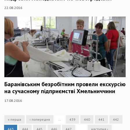
22.08.2016
Баранівським безробітним провели екскурсію
на сучасному підприємстві Хмельниччини
17.08.2016
« перша
‹ попередня
…
439
440
441
442
443
444
445
446
447
…
наступна ›