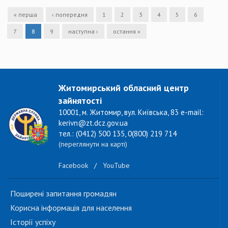
« перша
‹ попередня
1
2
3
4
5
6
7
8
9
наступна ›
остання »
Житомирський обласний центр
зайнятості
10001, м. Житомир, вул. Київська, 83 e-mail:
kerivn@zt.dcz.gov.ua
тел.: (0412) 500 135, 0(800) 219 714
(переглянути на карті)
Facebook
/
YouTube
Поширені запитання громадян
Корисна інформація для населення
Історії успіху