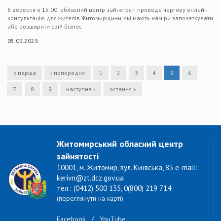
6 вересня о 15:00 обласний центр зайнятості проведе чергову онлайн-
консультацію для жителів Житомирщини, які мають наміри започаткувати
або розширити свій бізнес
05.09.2023
« перша
‹ попередня
1
2
3
4
5
6
7
8
9
наступна ›
остання »
Житомирський обласний центр
зайнятості
10001, м. Житомир, вул. Київська, 83 e-mail:
kerivn@zt.dcz.gov.ua
тел.: (0412) 500 135, 0(800) 219 714
(переглянути на карті)
Facebook
/
YouTube