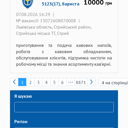
10000
грн
5123(17), бариста
07.08.2026 16:29
|
№ вакансії: 13072608070008
|
Львівська область, Стрийський район,
Стрийська міська ТГ, Стрий
приготування та подача кавових напоїв,
робота з кавовим обладнанням,
обслуговування клієнтів, підтримка чистоти на
робочому місці та знання асортименту кав'ярні.
1
2
3
4
5
6
8871
Я шукаю
Регіон