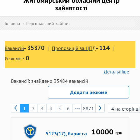
Житомирський обласний центр
зайнятості
Головна
Персональний кабінет
-
35370
-
114
Вакансій
Пропозицій за ЦПД
-
0
Резюме
Детальніше
Вакансії:
знайдено
35484
вакансій
Додати резюме
1
2
3
4
5
6
8871
10000
грн
5123(17), бариста