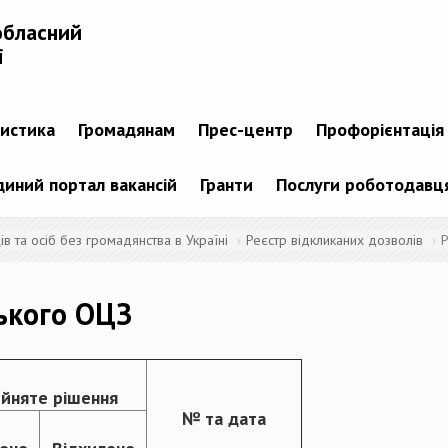
обласний
і
тистика
Громадянам
Прес-центр
Профорієнтація
диний портал вакансій
Гранти
Послуги роботодавц
 та осіб без громадянства в Україні
Реєстр відкликаних дозволів
Р
ького ОЦЗ
йняте рішення
№ та дата