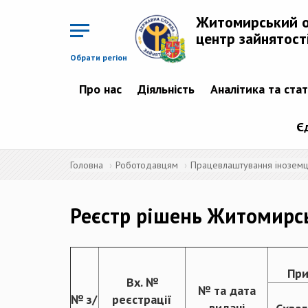
Перейти
до
Житомирський 
основного
матеріалу
центр зайнятост
Обрати регіон
Про нас
Діяльність
Аналітика та ста
Є
Головна
Роботодавцям
Працевлаштування іноземців
Реєстр рішень Житомирс
При
Вх. №
№ та дата
№ з/
реєстрації
видачі