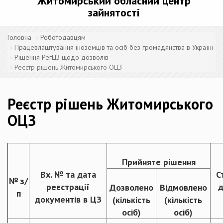
Житомирський обласний центр
зайнятості
Головна
Роботодавцям
Працевлаштування іноземців та осіб без громадянства в Україні
Рішення РегЦЗ щодо дозволів
Реєстр рішень Житомирського ОЦЗ
Реєстр рішень Житомирського
ОЦЗ
Прийняте рішення
Вх. № та дата
С
№ з/
реєстрації
д
Дозволено
Відмовлено
п
документів в ЦЗ
(кількість
(кількість
осіб)
осіб)