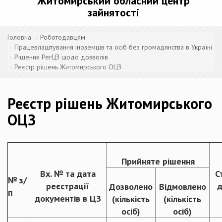
Житомирський обласний центр
зайнятості
Головна
Роботодавцям
Працевлаштування іноземців та осіб без громадянства в Україні
Рішення РегЦЗ щодо дозволів
Реєстр рішень Житомирського ОЦЗ
Реєстр рішень Житомирського
ОЦЗ
Прийняте рішення
Вх. № та дата
С
№ з/
реєстрації
д
Дозволено
Відмовлено
п
документів в ЦЗ
(кількість
(кількість
осіб)
осіб)