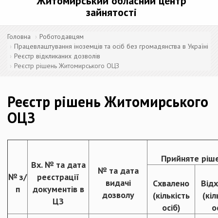
Житомирський обласний центр
зайнятості
Головна
Роботодавцям
Працевлаштування іноземців та осіб без громадянства в Україні
Реєстр відкликаних дозволів
Реєстр рішень Житомирського ОЦЗ
Реєстр рішень Житомирського
ОЦЗ
Прийняте ріш
Вх. № та дата
№ та дата
№ з/
реєстрації
видачі
Схвалено
Від
п
документів в
дозволу
(кількість
(кіл
ЦЗ
осіб)
о