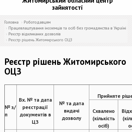
Житомирський обласний центр
зайнятості
Головна
Роботодавцям
Працевлаштування іноземців та осіб без громадянства в Україні
Реєстр відкликаних дозволів
Реєстр рішень Житомирського ОЦЗ
Реєстр рішень Житомирського
ОЦЗ
Прийняте ріш
Вх. № та дата
№ та дата
№ з/
реєстрації
видачі
Схвалено
Від
п
документів в
дозволу
(кількість
(кіл
ЦЗ
осіб)
о