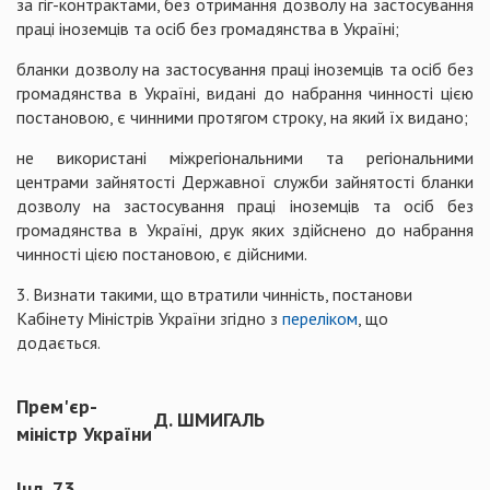
за гіг-контрактами, без отримання дозволу на застосування
праці іноземців та осіб без громадянства в Україні;
бланки дозволу на застосування праці іноземців та осіб без
громадянства в Україні, видані до набрання чинності цією
постановою, є чинними протягом строку, на який їх видано;
не використані міжрегіональними та регіональними
центрами зайнятості Державної служби зайнятості бланки
дозволу на застосування праці іноземців та осіб без
громадянства в Україні, друк яких здійснено до набрання
чинності цією постановою, є дійсними.
3. Визнати такими, що втратили чинність, постанови
Кабінету Міністрів України згідно з
переліком
, що
додається.
Прем'єр-
Д. ШМИГАЛЬ
міністр України
Інд. 73