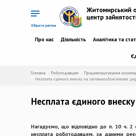
Перейти
до
Житомирський 
основного
матеріалу
центр зайнятост
Обрати регіон
Про нас
Діяльність
Аналітика та ста
Є
Головна
Роботодавцям
Працевлаштування іноземців
Несплата єдиного внеску на загальнообов’язкове де
Несплата єдиного внеску
Нагадуємо, що відповідно до п. 10 ч. 2 
несплата роботодавцем, за даними реєс