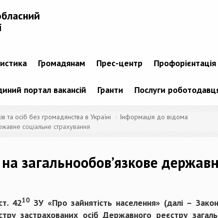
обласний
і
тистика
Громадянам
Прес-центр
Профорієнтація
диний портал вакансій
Гранти
Послуги роботодавц
 та осіб без громадянства в Україні
Інформація до відома
ржавне соціальне страхування
 на загальнообов’язкове державн
10
ст. 42
ЗУ «Про зайнятість населення» (далі – Закон
тру застрахованих осіб Державного реєстру загаль