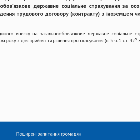
ообов’язкове державне соціальне страхування за осо
адення трудового договору (контракту) з іноземцем ч
диного внеску на загальнообов’язкове державне соціальне ст
9
м року з дня прийняття рішення про скасування (п. 5 ч. 1 ст. 42
З
Поширені запитання громадян