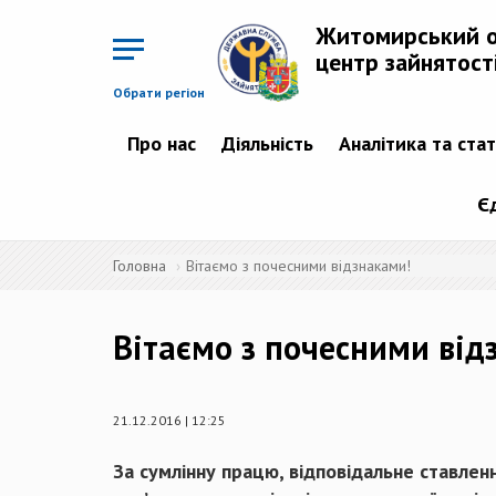
Перейти
до
Житомирський 
основного
матеріалу
центр зайнятост
Обрати регіон
Про нас
Діяльність
Аналітика та ста
Є
Головна
Вітаємо з почесними відзнаками!
Вітаємо з почесними від
21.12.2016 | 12:25
За сумлінну працю, відповідальне ставлен