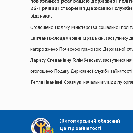
пов’язаних з реалізацією державної політи
26-ї річниці створення Державної служби
відзнаки.
Оголошено Подяку Міністерства соціальної політ
Світлані Володимирівні Сірацькій
, заступнику 
нагороджено Почесною грамотою Державної служ
Ларису Степанівну Голімбевську
, заступника н
оголошено Подяку Державної служби зайнятості 
Тетяні Іванівні Кравчук
, начальнику відділу орг
Житомирський обласний
центр зайнятості