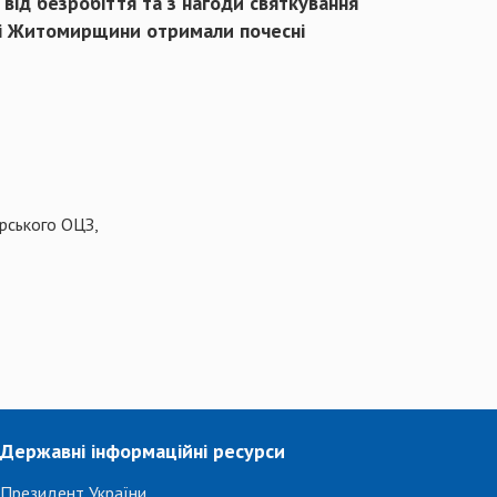
 від безробіття та з нагоди святкування
сті Житомирщини отримали почесні
ирського ОЦЗ,
Державні інформаційні ресурси
Президент України