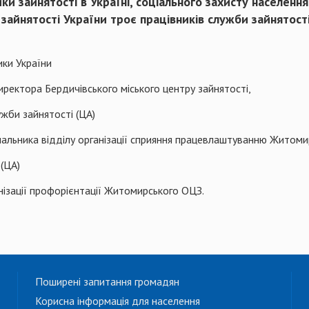
ки зайнятості в Україні, соціального захисту населення
 зайнятості України троє працівників служби зайнято
ики України
директора Бердичівського міського центру зайнятості,
би зайнятості (ЦА)
ачальника відділу організації сприяння працевлаштуванню Житом
(ЦА)
анізації профорієнтації Житомирського ОЦЗ.
Поширені запитання громадян
Корисна інформація для населення