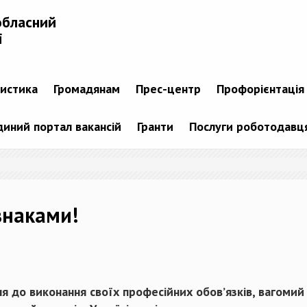
обласний
і
тистика
Громадянам
Прес-центр
Профорієнтація
диний портал вакансій
Гранти
Послуги роботодавц
знаками!
ня до виконання своїх професійних обов’язків, вагомий