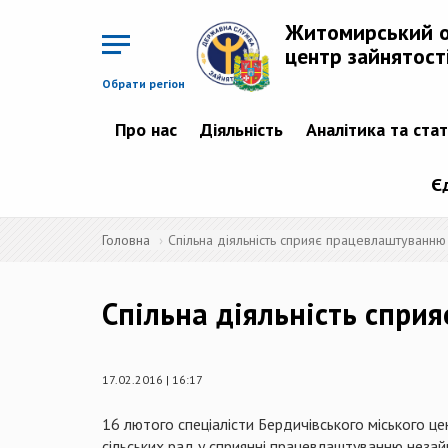
Перейти
до
Житомирський 
основного
матеріалу
центр зайнятост
Обрати регіон
Про нас
Діяльність
Аналітика та ста
Є
Головна
Спільна діяльність сприяє працевлаштуванню
Спільна діяльність спри
17.02.2016 | 16:17
16 лютого спеціалісти Бердичівського міського цен
сільських рад у сприянні працевлаштуванню неза