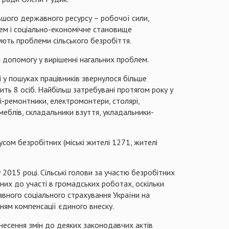
льшого державного ресурсу – робочої сили,
блем і соціально-економічне становище
ують проблеми сільського безробіття.
а допомогу у вирішенні нагальних проблем.
 у пошуках працівників звернулося більше
ть 8 осіб. Найбільш затребувані протягом року у
рі-ремонтники, електромонтери, столярі,
 меблів, складальники взуття, укладальники-
сом безробітних (міські жителі 1271, жителі
015 році. Сільські голови за участю безробітних
них до участі в громадських роботах, оскільки
вного соціального страхування України на
ням компенсації єдиного внеску.
несення змін до деяких законодавчих актів