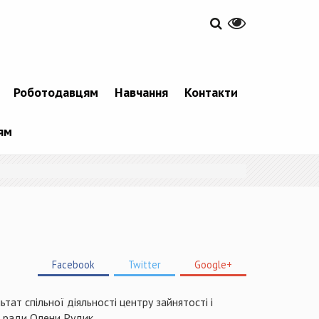
Роботодавцям
Навчання
Контакти
ям
Facebook
Twitter
Google+
тат спільної діяльності центру зайнятості і
ї ради Олени Рудик.