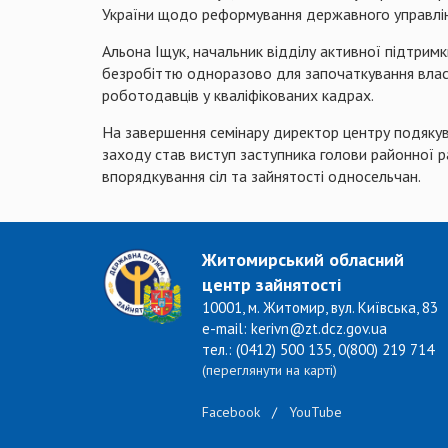
України щодо реформування державного управлінн
Альона Іщук, начальник відділу активної підтримк
безробіттю одноразово для започаткування власн
роботодавців у кваліфікованих кадрах.
На завершення семінару директор центру подякував
заходу став виступ заступника голови районної ра
впорядкування сіл та зайнятості односельчан.
Житомирський обласний
центр зайнятості
10001, м. Житомир, вул. Київська, 83
e-mail: kerivn@zt.dcz.gov.ua
тел.: (0412) 500 135, 0(800) 219 714
(переглянути на карті)
Facebook
/
YouTube