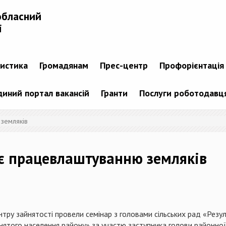
обласний
і
тистика
Громадянам
Прес-центр
Профорієнтація
диний портал вакансій
Гранти
Послуги роботодавц
 земляків
яє працевлаштуванню земляків
тру зайнятості провели семінар з головами сільських рад «Резуль
йнятого населення району» за участю заступника голови районно