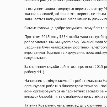
Із вступним словом звернувся директор центру Ми
звичайних людей, які приносять користь не тільки
залишається напруженим. Мала кількість діючих п
Сільські голови це добре розуміють, тому багато 
Протягом 2015 року 5834 особи мали статус безро
роботодавців, ніж минулого року. Вакансії мали 
Бердичеві були кваліфіковані робітники: електрог
верстатники. Торгівля та харчування: продавці, к
пакувальники.
За сприянням служби зайнятості протягом 2015 ро
району 441).
Начальник відділу взаємодії з роботодавцями Нат
організували роботи з благоустрою території сво
вони організовуються на паритетних засадах за 
випадок безробіття та ознайомила присутніх із 
Татьяна Ковальчук, начальник відділу сприяння 