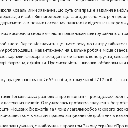
кола Коваль, який зазначив, що суть співпраці є задіяння найбі
 державі, а й собі. Він наголосив, що сьогодні село має ряд про
ідприємств, а в деяких населених пунктах їх відсутність породж
з них висловили свою вдячність працівникам центру зайнятості з
бітного. Варто відзначити, що цього року до центру зайнятості
559 роботодавців. Навантаження на 1 вільне робоче місце станови
азозварники, слюсарі зі складання металевих конструкцій, слюса
ухарі, бармени, офіціанти. Промисловість – швачки, оббивальники
ку працевлаштовано 2663 особи, в тому числі 1712 осіб зі стату
алія Томашевська розповіла про виконання громадських робіт у 2
їх населених пунктів. Озвучувалась проблема залучення безробіт
кошти місцевих бюджетів та Фонду загальнообов’язкового держа
законодавством в частині працевлаштування безробітних з надан
працевлаштуванню, ознайомила з проектом Закону України «Про в