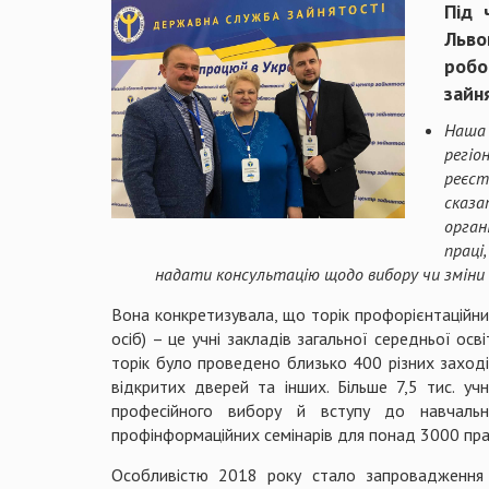
Під 
Льво
робо
зайн
Наша 
регі
реєст
сказа
орган
праці
надати консультацію щодо вибору чи зміни 
Вона конкретизувала, що торік профорієнтаційним
осіб) – це учні закладів загальної середньої ос
торік було проведено близько 400 різних заходів:
відкритих дверей та інших
. Більше 7,5 тис. у
професійного вибору й вступу до навчальн
профінформаційних семінарів для понад 3000 праці
Особливістю 2018 року стало запровадження 