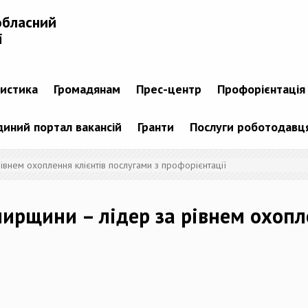
обласний
і
тистика
Громадянам
Прес-центр
Профорієнтація
диний портал вакансій
Гранти
Послуги роботодавц
івнем охоплення клієнтів послугами з профорієнтації
ирщини – лідер за рівнем охопл