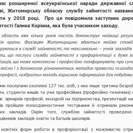
час розширеної всеукраїнської наради державної с
ві, Житомирську обласну службу зайнятості назван
ти у 2018 році. Про це повідомила заступник дир
ятості Галина Корінна, яка була учасником заходу.
область вже кілька років поспіль демонструє найвищі резул
онів країни. Фахівцям Житомирщини вдається майже стовід
руються в службі зайнятості, та максимально – учнів закладів 
ти, що послуги служби зайнятості з профорієнтації є дуже з
ізація, що може комплексно і професійно поінформувати про суч
, якісно і з допомогою різноманітних методик провести психод
професії, «озброїти» молодь корисною інформацією для побудови 
и послугами охоплені 127 тис. осіб, з них лише третина безробі
віти, студенти вишів та учні професійних (професійно-технічних)
 ярмарків професій, екскурсій на підприємства, презентацій навч
чнів пройшли психодіагностичне тестування й отримали реко
их закладів. Окрім того, службою зайнятості проведен
вників закладів освіти та батьків школярів.
новітніх форм роботи в профорієнтації з можливістю отри