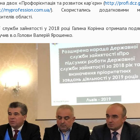
 на двох «Профорієнтація та розвиток кар’єри» (
http://profi.dcz.
://myprofession.com.ua/
). Скористались додатковими мо
ителів області.
ї служби зайнятості у 2018 році Галина Корінна отримала под
учив в.о.Голови Валерій Ярошенко.