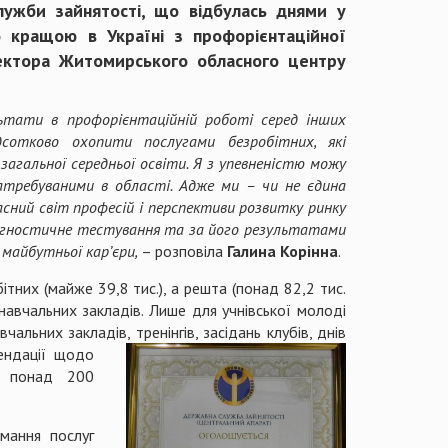
лужби зайнятості, що відбулась днями у
о кращою в Україні з профорієнтаційної
ектора Житомирського обласного центру
ьтати в профорієнтаційній роботі серед інших
сотково охопити послугами безробітних, які
загальної середньої освіти. Я з упевненістю можу
атребуваними в області. Адже ми – чи не єдина
асний світ професій і перспективи розвитку ринку
іагностичне тестування та за його результатами
майбутньої кар’єри,
– розповіла
Галина Корінна
.
тних (майже 39,8 тис.), а решта (понад 82,2 тис.
 навчальних закладів. Лише для учнівської молоді
альних закладів, тренінгів, засідань клубів, днів
мендації щодо
о понад 200
мання послуг