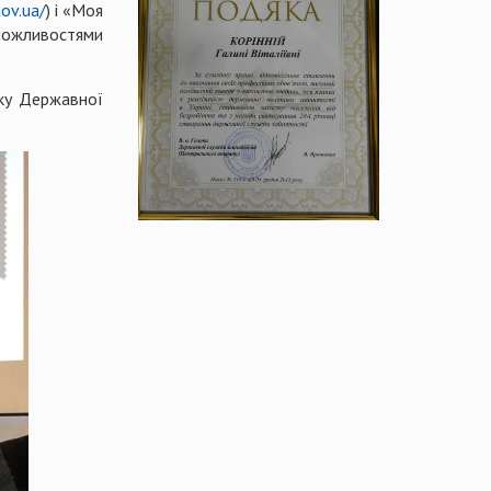
gov.ua/
) і «Моя
жливостями
яку Державної