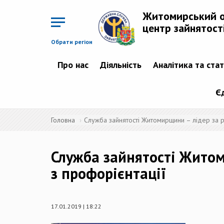
Перейти
до
Житомирський 
основного
матеріалу
центр зайнятост
Обрати регіон
Про нас
Діяльність
Аналітика та ста
Є
Головна
Служба зайнятості Житомирщини – лідер за р
Служба зайнятості Житом
з профорієнтації
17.01.2019 | 18:22