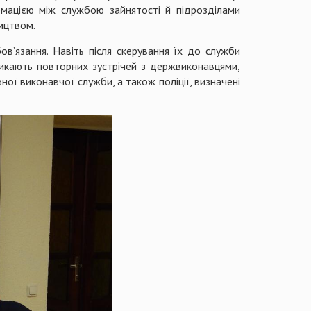
ормацією між службою зайнятості й підрозділами
ництвом.
в’язання. Навіть після скерування їх до служби
никають повторних зустрічей з держвиконавцями,
ої виконавчої служби, а також поліції, визначені