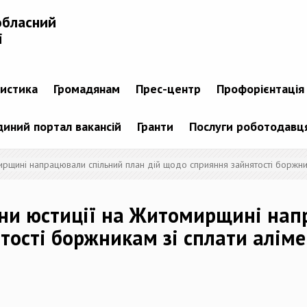
обласний
і
тистика
Громадянам
Прес-центр
Профорієнтація
диний портал вакансій
Гранти
Послуги роботодавц
ирщині напрацювали спільний план дій щодо сприяння зайнятості боржник
ани юстиції на Житомирщині на
тості боржникам зі сплати аліме