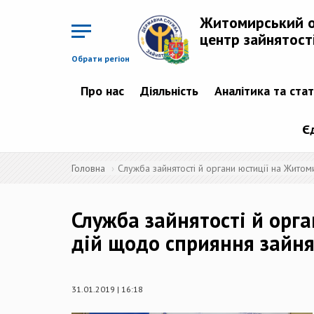
Перейти
до
Житомирський 
основного
матеріалу
центр зайнятост
Обрати регіон
Про нас
Діяльність
Аналітика та ста
Є
Головна
Служба зайнятості й органи юстиції на Житом
Служба зайнятості й орг
дій щодо сприяння зайня
31.01.2019 | 16:18