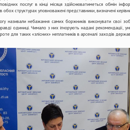
повідних послуг в кінці місяця здійснюватиметься обмін інф
 в обох структурах уповноважені представники, визначені керів
гу називали небажання самих боржників виконувати свої зобо
равді одиниці. Чимало з них ігнорують надані рекомендації, у
роте для таких «злісних» неплатників в арсеналі заходів державн