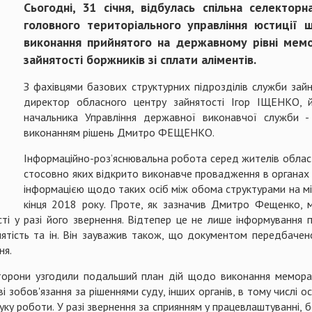
Сьогодні, 31 січня, відбулась спільна селектор
головного територіального управління юстиції 
виконання прийнятого на державному рівні мем
зайнятості боржників зі сплати аліментів.
З фахівцями базових структурних підрозділів служби зай
директор обласного центру зайнятості Ігор ІЩЕНКО, 
начальника Управління державної виконавчої служби - 
виконанням рішень Дмитро ФЕЩЕНКО.
Інформаційно-роз’яснювальна робота серед жителів області,
стосовно яких відкрито виконавче провадження в органах 
інформацією щодо таких осіб між обома структурами на мі
кінця 2018 року. Проте, як зазначив Дмитро Фещенко, 
 у разі його звернення. Відтепер це не лише інформування пр
нятість та ін. Він зауважив також, що документом передбачен
ня.
торони узгодили подальший план дій щодо виконання меморан
 зобов'язання за рішеннями суду, інших органів, в тому числі осі
уку роботи. У разі звернення за сприянням у працевлаштуванні,