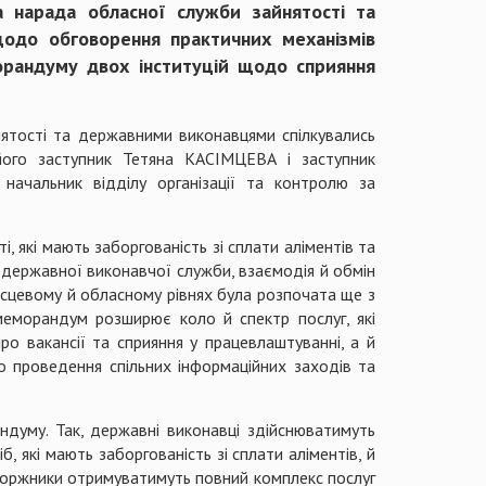
на нарада обласної служби зайнятості та
щодо обговорення практичних механізмів
орандуму двох інституцій щодо сприяння
нятості та державними виконавцями спілкувались
його заступник Тетяна КАСІМЦЕВА і заступник
начальник відділу організації та контролю за
 які мають заборгованість зі сплати аліментів та
державної виконавчої служби, взаємодія й обмін
сцевому й обласному рівнях була розпочата ще з
меморандум розширює коло й спектр послуг, які
о вакансії та сприяння у працевлаштуванні, а й
о проведення спільних інформаційних заходів та
думу. Так, державні виконавці здійснюватимуть
б, які мають заборгованість зі сплати аліментів, й
 боржники отримуватимуть повний комплекс послуг