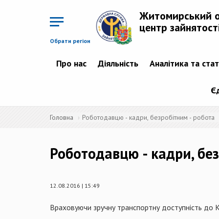
Перейти
до
Житомирський 
основного
матеріалу
центр зайнятост
Обрати регіон
Про нас
Діяльність
Аналітика та ста
Є
Головна
Роботодавцю - кадри, безробітним - робота
Роботодавцю - кадри, без
12.08.2016 | 15:49
Враховуючи зручну транспортну доступність до К