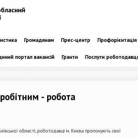
обласний
і
тистика
Громадянам
Прес-центр
Профорієнтація
диний портал вакансій
Гранти
Послуги роботодавц
робітним - робота
иївської області, роботодавці м. Києва пропонують свої