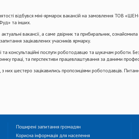
нятості відбувся міні-ярмарок вакансій на замовлення ТОВ «ШЕН
-Фуд» та інших.
ктуальні вакансії, а саме двірник та прибиральник, ознайомил
запитання зацікавлених учасників ярмарку.
і та консультаційні послуги роботодавцю та шукачам роботи. Без
инку праці, та перспективи працевлаштування за даними профес
, з них шестеро зацікавились пропозиціями роботодавців. Питан
Поширені запитання громадян
Корисна інформація для населення