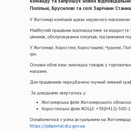
команду та запрошує нових відповідальних
Попільні, Брусилові та селі Зарічани Стани
У Житомирі компанія шукає керуючого магазином 
Майбутній працівник відповідатиме за відкриття 
цінників, обслуговування покупців, підтримання по
У Житомирі, Коростені, Коростишеві, Чуднові, Поп
грн.
Основні обов’язки: викладка товарів у торговельн
магазині.
Для працівників передбачено гнучкий змінний гр
За довідками звертатись у:
Житомирська філія Житомирського обласног
Коростенська філія ЖОЦЗ: +38(0412)-500-
Ознайомитися з усіма актуальними на Житомирщи
https://jobportal.dcz.gov.ua