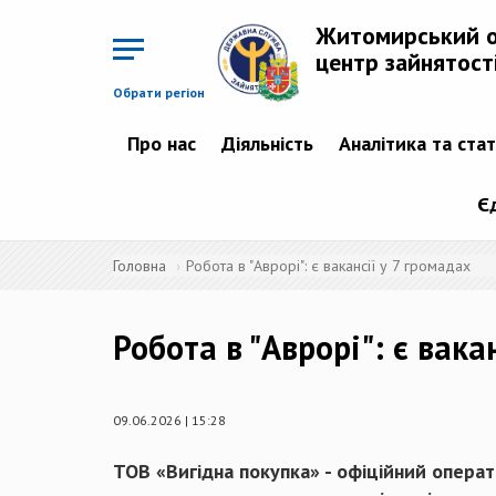
Перейти
до
Житомирський 
основного
матеріалу
центр зайнятост
Обрати регіон
Про нас
Діяльність
Аналітика та ста
Є
Головна
Робота в "Аврорі": є вакансії у 7 громадах
Робота в "Аврорі": є вака
09.06.2026 | 15:28
ТОВ «Вигідна покупка» - офіційний опер