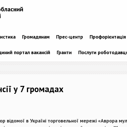
обласний
і
тистика
Громадянам
Прес-центр
Профорієнтація
диний портал вакансій
Гранти
Послуги роботодавц
нсії у 7 громадах
атор відомої в Україні торговельної мережі «Аврора 