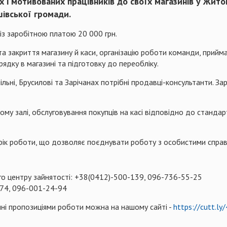
 і мотивованих працівників до своїх магазинів у Житом
шівської громади.
із заробітною платою 20 000 грн.
та закриття магазину й каси, організацію роботи команди, прийм
рядку в магазині та підготовку до переобліку.
ільні, Брусилові та Зарічанах потрібні продавці-консультанти. З
ому залі, обслуговування покупців на касі відповідно до стандар
афік роботи, що дозволяє поєднувати роботу з особистими спра
о центру зайнятості: +38(0412)-500-139, 096-736-55-25
174, 096-001-24-94
ні пропозиціями роботи можна на нашому сайті -
https://cutt.ly