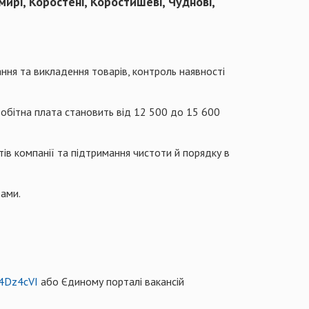
ирі, Коростені, Коростишеві, Чуднові,
ання та викладення товарів, контроль наявності
аробітна плата становить від 12 500 до 15 600
тів компанії та підтримання чистоти й порядку в
вами.
/4Dz4cVI
або Єдиному порталі вакансій