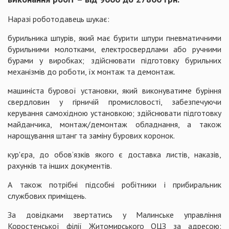
Наразі роботодавець шукає:
бурильника шпурів, який має бурити шпури пневматичними
бурильними молотками, електросвердлами або ручними
бурами у виробках; здійснювати підготовку бурильних
механізмів до роботи, їх монтаж та демонтаж.
машиніста бурової установки, який виконуватиме буріння
свердловин у гірничій промисловості, забезпечуючи
керування самохідною установкою; здійснювати підготовку
майданчика, монтаж/демонтаж обладнання, а також
нарощування штанг та заміну бурових коронок.
кур'єра, до обов’язків якого є доставка листів, наказів,
рахунків та інших документів.
А також потрібні підсобні робітники і прибиральник
службових приміщень.
За довідками звертатись у Малинське управління
Коростенської філії Житомирського ОЦЗ за адресою: