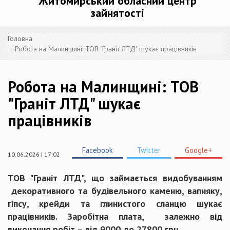
Житомирський обласний центр
зайнятості
Головна
Робота на Малинщині: ТОВ "Граніт ЛТД" шукає працівників
Робота на Малинщині: ТОВ
"Граніт ЛТД" шукає
працівників
Facebook
Twitter
Google+
10.06.2026 | 17:02
ТОВ "Граніт ЛТД", що займається видобуванням
декоративного та будівельного каменю, вапняку,
гіпсу, крейди та глинистого сланцю шукає
працівників. Заробітна плата, залежно від
виконання робіт – від 9000 до 27800 грн.