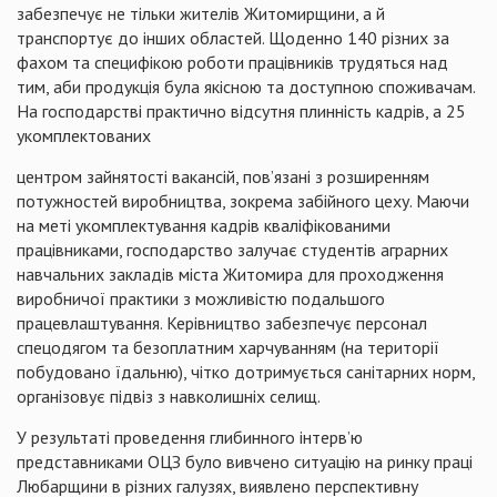
забезпечує не тільки жителів Житомирщини, а й
транспортує до інших областей. Щоденно 140 різних за
фахом та специфікою роботи працівників трудяться над
тим, аби продукція була якісною та доступною споживачам.
На господарстві практично відсутня плинність кадрів, а 25
укомплектованих
центром зайнятості вакансій, пов’язані з розширенням
потужностей виробництва, зокрема забійного цеху. Маючи
на меті укомплектування кадрів кваліфікованими
працівниками, господарство залучає студентів аграрних
навчальних закладів міста Житомира для проходження
виробничої практики з можливістю подальшого
працевлаштування. Керівництво забезпечує персонал
спецодягом та безоплатним харчуванням (на території
побудовано їдальню), чітко дотримується санітарних норм,
організовує підвіз з навколишніх селищ.
У результаті проведення глибинного інтерв’ю
представниками ОЦЗ було вивчено ситуацію на ринку праці
Любарщини в різних галузях, виявлено перспективну