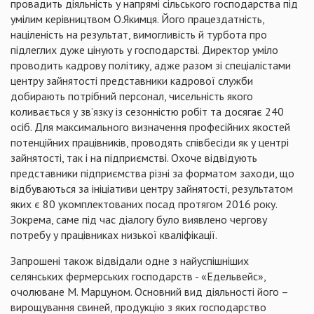
провадить діяльність у напрямі сільського господарства під
умілим керівництвом О.Якимця. Його працездатність,
націленість на результат, вимогливість й турбота про
підлеглих дуже цінують у господарстві. Директор уміло
проводить кадрову політику, адже разом зі спеціалістами
центру зайнятості представники кадрової служби
добирають потрібний персонал, чисельність якого
коливається у зв’язку із сезонністю робіт та досягає 240
осіб. Для максимального визначення професійних якостей
потенційних працівників, проводять співбесіди як у центрі
зайнятості, так і на підприємстві. Охоче відвідують
представники підприємства різні за форматом заходи, що
відбуваються за ініціативи центру зайнятості, результатом
яких є 80 укомплектованих посад протягом 2016 року.
Зокрема, саме під час діалогу було виявлено чергову
потребу у працівниках низької кваліфікації.
Запрошені також відвідали одне з найуспішніших
селянських фермерських господарств - «Едельвейс»,
очолюване М. Марцуном. Основний вид діяльності його –
вирощування свиней, продукцію з яких господарство