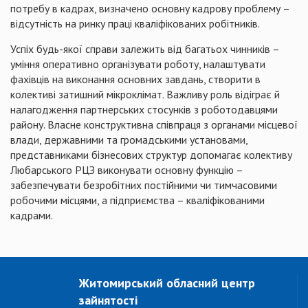
потребу в кадрах, визначено основну кадрову проблему –
відсутність на ринку праці кваліфікованих робітників.
Успіх будь-якої справи залежить від багатьох чинників –
уміння оперативно організувати роботу, налаштувати
фахівців на виконання основних завдань, створити в
колективі затишний мікроклімат. Важливу роль відіграє й
налагодження партнерських стосунків з роботодавцями
району. Власне конструктивна співпраця з органами місцевої
влади, державними та громадськими установами,
представниками бізнесових структур допомагає колективу
Любарського РЦЗ виконувати основну функцію –
забезпечувати безробітних постійними чи тимчасовими
робочими місцями, а підприємства – кваліфікованими
кадрами.
Житомирський обласний центр
зайнятості