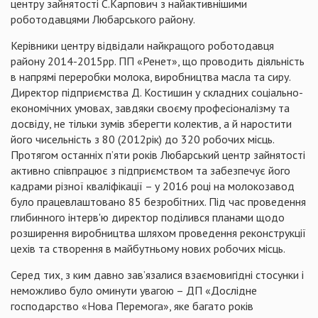
центру зайнятості С.Карпович з найактивнішими
роботодавцями Любарського району.
Керівники центру відвідали найкращого роботодавця
району 2014-2015рр. ПП «Ренет», що проводить діяльність
в напрямі переробки молока, виробництва масла та сиру.
Директор підприємства Д. Костишин у складних соціально-
економічних умовах, завдяки своєму професіоналізму та
досвіду, не тільки зумів зберегти колектив, а й наростити
його чисельність з 80 (2012рік) до 320 робочих місць.
Протягом останніх п’яти років Любарський центр зайнятості
активно співпрацює з підприємством та забезпечує його
кадрами різної кваліфікації – у 2016 році на молокозавод
було працевлаштовано 85 безробітних. Під час проведення
глибинного інтерв'ю директор поділився планами щодо
розширення виробництва шляхом проведення реконструкції
цехів та створення в майбутньому нових робочих місць.
Серед тих, з ким давно зав’язалися взаємовигідні стосунки і
неможливо було оминути увагою – ДП «Дослідне
господарство «Нова Перемога», яке багато років