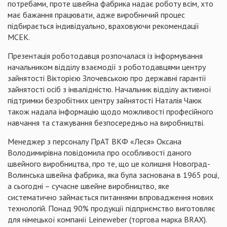
потребами, проте швейна фабрика надає роботу всім, хто
має бажання працювати, адже виробничий процес
підбирається індивідуально, враховуючи рекомендації
МСЕК.
Презентація роботодавця розпочалася із інформування
начальником відділу взаємодії з роботодавцями центру
зайнятості Вікторією Злочевською про державні гарантії
зайнятості осіб з інвалідністю. Начальник відділу активної
підтримки безробітних центру зайнятості Наталія Чаюк
також надала інформацію щодо можливості професійного
навчання та стажування безпосередньо на виробництві.
Менеджер з персоналу ПрАТ ВКФ «Леся» Оксана
Володимирівна повідомила про особливості даного
швейного виробництва, про те, що це колишня Новоград-
Волинська швейна фабрика, яка була заснована в 1965 році,
а сьогодні – сучасне швейне виробництво, яке
систематично займається питаннями впровадження нових
технологій. Понад 90% продукції підприємство виготовляє
для німецької компанії Leineweber (торгова марка BRAX).