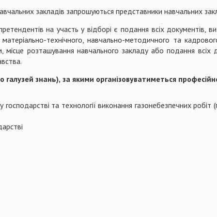
навчальних закладів запрошуються представники навчальних закла
претендентів на участь у відборі є подання всіх документів,
сть матеріально-технічного, навчально-методичного та кадров
м, місце розташування навчального закладу або подання всіх
вства.
 галузей знань),
за якими організовуватиметься професійн
 господарстві та технології виконання газонебезпечних робіт (п
дарстві