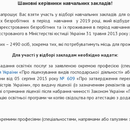
Шановні керівники навчальних закладів!
шує Вас взяти участь у відборі навчальних закладів для орг
их безробітних в період навчання у 2019 році, який відбуде
зареєстрованих безробітних та їх проживання в період навчанн
єстрованого в Міністерстві юстиції України 31 травня 2013 рок
них – 2490 осіб, зокрема тих, які потребуватимуть місць для про
Для участі у відборі закладам необхідно надати:
надання освітніх послуг за заявленою окремою професією (спец
 України
«Про ліцензування видів господарської діяльності» аб
їни від 05 серпня 2015 року
№ 609
«Про затвердження перелі
трів України», про видачу ліцензії (із зазначенням реквізитів ць
зі отримання ліцензії після набрання чинності Законом України «
ацію освітньої програми чи копію свідоцтва про атестацію з дод
кремими професіями (спеціальностями, напрямами або галузями з