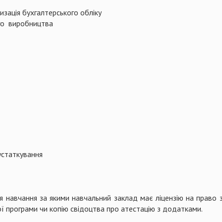
изація бухгалтерського обліку
го виробництва
устаткування
ля навчання за якими навчальний заклад має ліцензію на право зд
ої програми чи копію свідоцтва про атестацію з додатками.