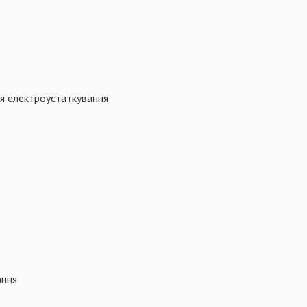
я електроустаткування
ання