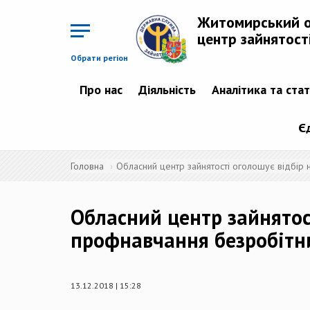
Перейти
до
Житомирський 
основного
матеріалу
центр зайнятост
Обрати регіон
Про нас
Діяльність
Аналітика та ста
Є
Головна
Обласний центр зайнятості оголошує відбір 
Обласний центр зайнятос
профнавчання безробітни
13.12.2018 | 15:28