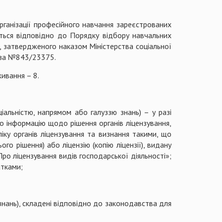
анізації професійного навчання зареєстрованих
ться відповідно до Порядку відбору навчальних
я, затвердженого наказом Міністерства соціальної
у за №843/23375.
живання – 8.
іальністю, напрямом або галуззю знань) – у разі
о інформацію щодо рішення органів ліцензування,
ку органів ліцензування та визнання такими, що
ого рішення) або ліцензію (копію ліцензії), видану
Про ліцензування видів господарської діяльності»;
атками;
нань), складені відповідно до законодавства для