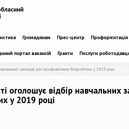
обласний
і
тистика
Громадянам
Прес-центр
Профорієнтація
диний портал вакансій
Гранти
Послуги роботодавц
навчальних закладів для профнавчання безробітних у 2019 році
ті оголошує відбір навчальних з
х у 2019 році