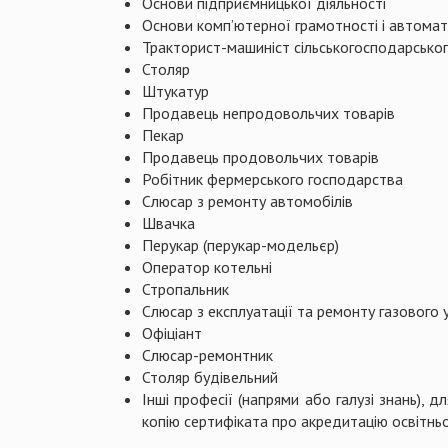
Основи підприємницької діяльності
Основи комп’ютерної грамотності і автомат
Тракторист-машиніст сільськогосподарсько
Столяр
Штукатур
Продавець непродовольчих товарів
Пекар
Продавець продовольчих товарів
Робітник фермерського господарства
Слюсар з ремонту автомобілів
Швачка
Перукар (перукар-модельєр)
Оператор котельні
Стропальник
Слюсар з експлуатації та ремонту газового 
Офіціант
Слюсар-ремонтник
Столяр будівельний
Інші професії (напрями або галузі знань), д
копію сертифіката про акредитацію освітнь