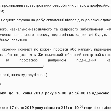
ня проживання зареєстрованих безробітних у період професійног
ом;
я одного слухача на добу, складений відповідно до законодавс
ного, навчально-методичного та кадрового забезпечення (каб
ення навчального процесу, педагогічних кадрів, які будуть з
бничої практики.
 окремий конверт по кожній професії або напряму підвищення 
я або подається в Житомирський обласний центр зайнятост
 професією (напрямом підвищення кваліфікації)___
_________________________»
 напряму, галузі знань)
».
оку
до
16
січня 2019
року з 9-00
до 16-00 за адресою:
00
есою 17 січня 2019 року (кімната 217) о
10
годині за київ