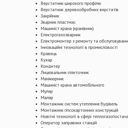
Верстатник широкого профілю
Верстатник деревообробних верстатів
Закрійник
Зварник пластмас
Машиніст крана (кранівник)
Електрогазозварник
Електромонтер з ремонту та обслуговуванн
Інноваційні технології в промисловості
Кравець
Кухар
Кондитер
Лицювальник-плиточник
Манікюрник
Машиніст крана автомобільного
Муляр
Маляр
Монтажник систем утеплення будівель
Монтажник гіпсокартонних конструкцій
Новітні технології в сфері теплогазопостач
Оператор заправних станцій