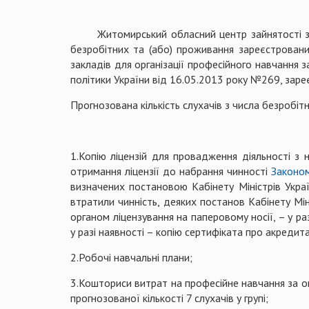
Житомирський обласний центр зайнятості запро
безробітних та (або) проживання зареєстрован
закладів для організації професійного навчання 
політики України від 16.05.2013 року №269, заре
Прогнозована кількість слухачів з числа безробіт
1.Копію ліцензій для провадження діяльності з 
отримання ліцензії до набрання чинності
Законом
визначених постановою Кабінету Міністрів Укра
втратили чинність, деяких постанов Кабінету Мініс
органом ліцензування на паперовому носії, – у ра
у разі наявності – копію сертифіката про акредит
2.Робочі навчальні плани;
3.Кошториси витрат на професійне навчання за о
прогнозованої кількості 7 слухачів у групі;