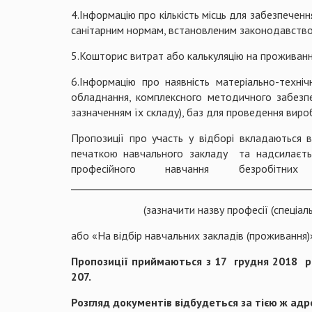
4.Інформацію про кількість місць для забезпечен
санітарним нормам, встановленим законодавств
5.Кошторис витрат або калькуляцію на проживанн
6.Інформацію про наявність матеріально-техніч
обладнання, комплексного методичного забезпеч
зазначенням їх складу), баз для проведення виро
Пропозиції про участь у відборі вкладаються в
печаткою навчального закладу та надсилаєтьс
професійного навчання безробітних за
_________________________________________________
(зазначити назву професії (спеціальності,
або «На відбір навчальних закладів (проживання)
Пропозиції приймаються з 17
грудня 2018
р
207.
Розгляд документів відбудеться за тією ж адр