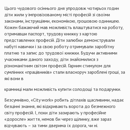
Цього чудового осіннього дня упродовж чотирьох годин
діти жили у імпровізованому місті професій зі своїми
законами, інструкціями, економікою, грошовою одиницею.
Кожен бажаючий мав можливість влаштуватися на роботу,
отримавши паспорт, трудову книжку з картою
представлених професій. Діти залюбки демонстрували
набуті навички і за свою роботу отримували заробітну
платню та запис до трудової книжки. Будучи активними
учасниками даного заходу, діти знайомилися з
різноманітним світом професій. Гарним стимулом для
сумлінних «працівників» стали власноруч зароблені гроші, за
які вони в
крамниці мали можливість купити солодощі та подарунки.
Безсумнівно, «City work» робить дітлахів щасливими, надає
безцінні знання, які відкривають ворота до безмежного
світу професій. І, поки діти зазирають у професійне
«доросле» життя, немов би через щілинку, вже зараз
відчувають – за тими дверима їх дорога, чи ні.