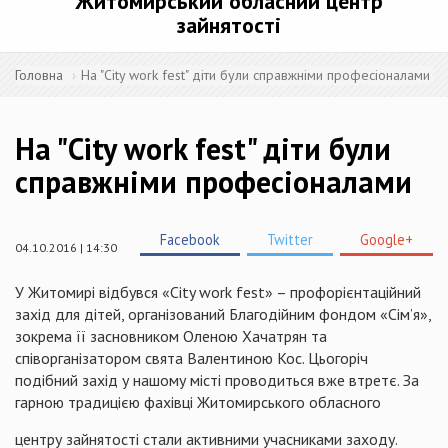
Житомирський обласний центр
зайнятості
Головна
На "City work fest" діти були справжніми професіоналами
На "City work fest" діти були
справжніми професіоналами
Facebook
Twitter
Google+
04.10.2016 | 14:30
У Житомирі відбувся «City work fest» – профорієнтаційний
захід для дітей, організований Благодійним фондом «Сім’я»,
зокрема її засновником Оленою Хачатрян та
співорганізатором свята Валентиною Кос. Цьогоріч
подібний захід у нашому місті проводиться вже втретє. За
гарною традицією фахівці Житомирського обласного
центру зайнятості стали активними учасниками заходу.