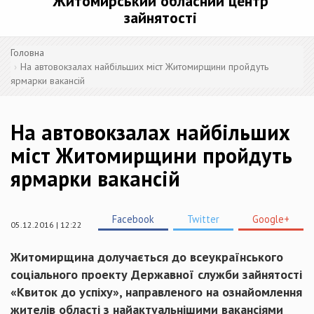
Житомирський обласний центр
зайнятості
Головна
На автовокзалах найбільших міст Житомирщини пройдуть
ярмарки вакансій
На автовокзалах найбільших
міст Житомирщини пройдуть
ярмарки вакансій
Facebook
Twitter
Google+
05.12.2016 | 12:22
Житомирщина долучається до всеукраїнського
соціального проекту Державної служби зайнятості
«Квиток до успіху», направленого на ознайомлення
жителів області з найактуальнішими вакансіями