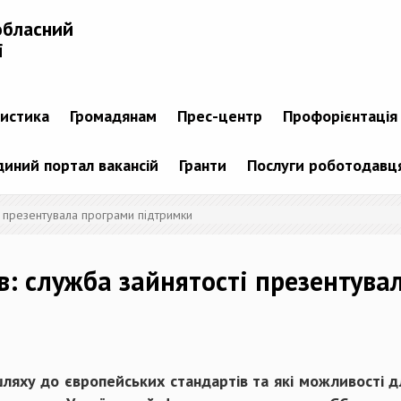
обласний
і
тистика
Громадянам
Прес-центр
Профорієнтація
диний портал вакансій
Гранти
Послуги роботодавц
і презентувала програми підтримки
: служба зайнятості презентува
ляху до європейських стандартів та які можливості 