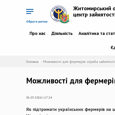
Перейти
до
Житомирський 
основного
матеріалу
центр зайнятост
Обрати регіон
Про нас
Діяльність
Аналітика та ста
Є
Головна
Можливості для фермерів: служба зайнятост
Можливості для фермерів
01.07.2026 | 17:24
Як підтримати українських фермерів на ш