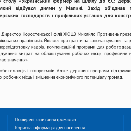
го столу «Український фермер на шляху до ЄС: держа
ий відбувся днями у Малині. Захід об’єднав пр
ерських господарств і профільних установ для конст
 Директор Коростенської філії ЖОЦЗ Михайло Противень презен
ікованих працівників. Йшлося про гранти на започаткування та ро
перепідготовку кадрів, компенсаційні програми для роботодав
кодування витрат на облаштування робочих місць, професійне н
має значення».
оботодавців і підприємців. Адже державні програми підтримки 
х робочих місць і зміцнення економічного потенціалу громад.
Поширені запитання громадян
Корисна інформація для населення