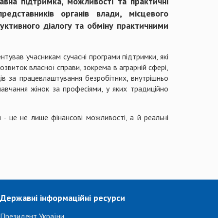
вна підтримка, можливості та практичні
едставників органів влади, місцевого
руктивного діалогу та обміну практичними
тував учасникам сучасні програми підтримки, які
звиток власної справи, зокрема в аграрній сфері,
ців за працевлаштування безробітних, внутрішньо
авчання жінок за професіями, у яких традиційно
- це не лише фінансові можливості, а й реальні
Державні інформаційні ресурси
Президент України