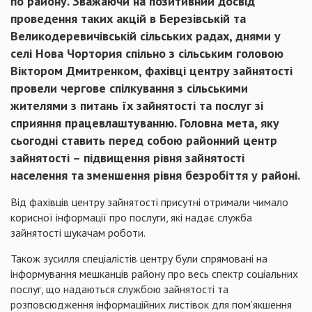
по району. Зважаючи на позитивний досвід
проведення таких акцій в Березівській та
Великодеревичівській сільських радах, днями у
селі Нова Чортория спільно з сільським головою
Віктором Дмитренком, фахівці центру зайнятості
провели чергове спілкування з сільськими
жителями з питань їх зайнятості та послуг зі
сприяння працевлаштуванню. Головна мета, яку
сьогодні ставить перед собою районний центр
зайнятості – підвищення рівня зайнятості
населення та зменшення рівня безробіття у районі.
Від фахівців центру зайнятості присутні отримали чимало
корисної інформації про послуги, які надає служба
зайнятості шукачам роботи.
Також зусилля спеціалістів центру були спрямовані на
інформування мешканців району про весь спектр соціальних
послуг, що надаються службою зайнятості та
розповсюдження інформаційних листівок для пом’якшення