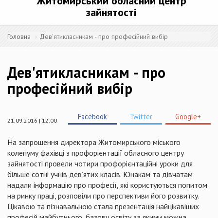
Житомирський обласний центр
зайнятості
Головна
Дев'ятикласникам - про професійний вибір
Дев'ятикласникам - про
професійний вибір
Facebook
Twitter
Google+
21.09.2016 | 12:00
На запрошення директора Житомирського міського
колегіуму фахівці з профорієнтації обласного центру
зайнятості провели чотири профорієнтаційні уроки для
більше сотні учнів дев’ятих класів. Юнакам та дівчатам
надали інформацію про професії, які користуються попитом
на ринку праці, розповіли про перспективи його розвитку.
Цікавою та пізнавальною стала презентація найцікавіших
професій майбутнього, базову освіту за якими можна