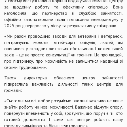
У своєму виступі Галина Корінна подякувала команді Центру
за щоденну роботу та ефективну співпрацю. Вона
наголосила, що партнерство зі службою зайнятості,
офіційно започатковане після підписання меморандуму у
2025 році, переросло у дієву та результативну співпрацю.
«Ми разом проводимо заходи для ветеранів і ветеранок,
підтримуємо молодь, дітей-сиріт, опікунів, людей, які
опинилися у складних життєвих обставинах. І кожен такий
захід – це не просто консультації чи тренінги. Це про людей,
про підтримку, про можливість не залишитися наодинці зі
своїми труднощами».
Також директорка обласного центру зайнятості
підкреслила важливість діяльності таких центрів для
громади:
«Сьогодні ми всі добре розуміємо: людині важливо не лише
знайти роботу чи нові можливості. Важливо відчути опору,
повернути впевненість у собі, зрозуміти, що поруч є ті, хто
готовий допомогти. І саме такі центри роблять нашу
громаду сильнішою та більш згуртованою».