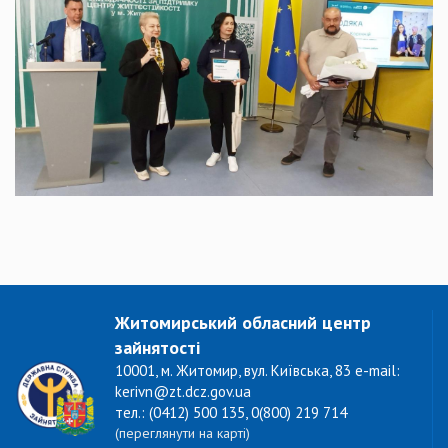
Житомирський обласний центр
зайнятості
10001, м. Житомир, вул. Київська, 83 e-mail:
kerivn@zt.dcz.gov.ua
тел.: (0412) 500 135, 0(800) 219 714
(переглянути на карті)