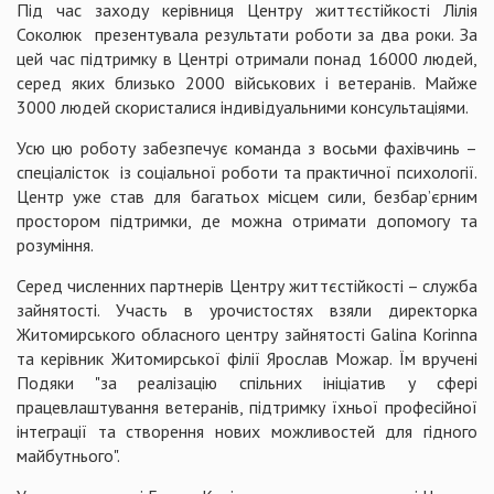
Під час заходу керівниця Центру життєстійкості Лілія
Соколюк презентувала результати роботи за два роки. За
цей час підтримку в Центрі отримали понад 16000 людей,
серед яких близько 2000 військових і ветеранів. Майже
3000 людей скористалися індивідуальними консультаціями.
Усю цю роботу забезпечує команда з восьми фахівчинь –
спеціалісток із соціальної роботи та практичної психології.
Центр уже став для багатьох місцем сили, безбар’єрним
простором підтримки, де можна отримати допомогу та
розуміння.
Серед численних партнерів Центру життєстійкості – служба
зайнятості. Участь в урочистостях взяли директорка
Житомирського обласного центру зайнятості Galina Korinna
та керівник Житомирської філії Ярослав Можар. Їм вручені
Подяки "за реалізацію спільних ініціатив у сфері
працевлаштування ветеранів, підтримку їхньої професійної
інтеграції та створення нових можливостей для гідного
майбутнього".