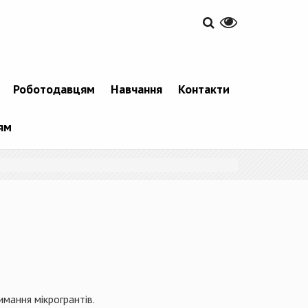
Роботодавцям
Навчання
Контакти
ям
мання мікрогрантів.