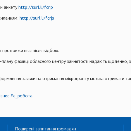
ти анкету
http://surl.li/fcrip
силанням:
http://surl.li/fcrjs
ія продовжиться після відбою.
с-плану фахівці обласного центру зайнятості надають щоденно, 
оформлення заявки на отримання мікрогранту можна отримати та
ізнес
#є_робота
Поширені запитання громадян