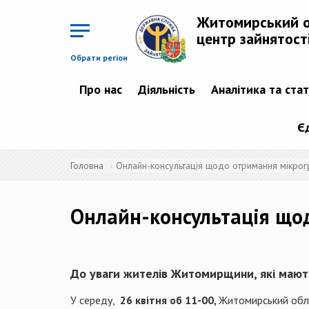
Перейти
до
Житомирський 
основного
матеріалу
центр зайнятост
Обрати регіон
Про нас
Діяльність
Аналітика та ста
Є
Головна
Онлайн-консультація щодо отримання мікрог
Онлайн-консультація що
До уваги жителів Житомирщини, які мають
У середу,
26 квітня об 11-00,
Житомирський обла