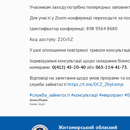
Учасникам заходу потрібно попередньо заповни
Для участі у Zoom-конференції переходьте за по
Ідентифікатор конференції: 898 9364 8680
Код доступу: Z2Cv5Z
У разі оголошення повітряної тривоги консультац
Індивідуальні консультації щодо складання бізне
номерами:
0(412) 43-20-40
або
063-214-41-75.
Відповіді на запитання щодо умов програми та 
служби зайнятості
https://t.me/DCZ_Zhytomyr
.
#служба_зайнятості
#консультації
#мікрогрант
#б
Анонс/Подія:
Анонс події
Житомирський обласний