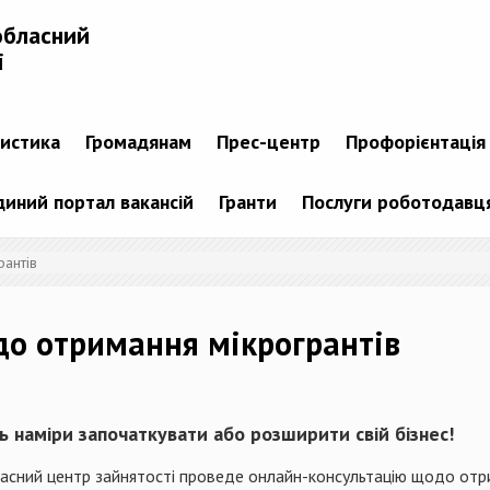
обласний
і
тистика
Громадянам
Прес-центр
Профорієнтація
диний портал вакансій
Гранти
Послуги роботодавц
рантів
до отримання мікрогрантів
 наміри започаткувати або розширити свій бізнес!
сний центр зайнятості проведе онлайн-консультацію щодо отри