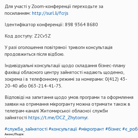
Для участі у Zoom-конференції переходьте за
посиланням:
http://surl.li/fcrjs
Ідентифікатор конференції: 898 9364 8680
Код доступу: Z2Cv5Z
У разі оголошення повітряної тривоги консультація
продовжиться після відбою.
Індивідуальні консультації щодо складання бізнес-плану
фахівці обласного центру зайнятості надають щоденно,
зокрема і в телефонному режимі за номерами: 0(412) 43-
20-40 або 063-214-41-75.
Відповіді на запитання щодо умов програми та оформлення
заявки на отримання мікрогранту можна отримати також в
телеграм-каналі Житомирської обласної служби
зайнятості
https://t.me/DCZ_Zhytomyr
.
#служба_зайнятості
#консультації
#мікрогрант
#бізнес
#є_роб
Анонс/Подія: