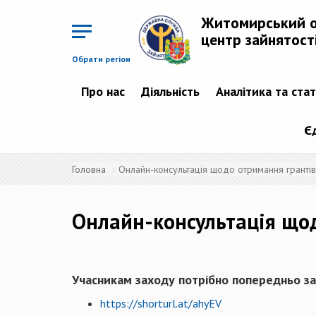
Перейти
до
Житомирський 
основного
матеріалу
центр зайнятост
Обрати регіон
Про нас
Діяльність
Аналітика та ста
Є
Головна
Онлайн-консультація щодо отримання грантів
Онлайн-консультація щод
Учасникам заходу потрібно попередньо з
https://shorturl.at/ahyEV