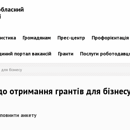
обласний
і
тистика
Громадянам
Прес-центр
Профорієнтація
диний портал вакансій
Гранти
Послуги роботодавц
 для бізнесу
о отримання грантів для бізнес
аповнити анкету