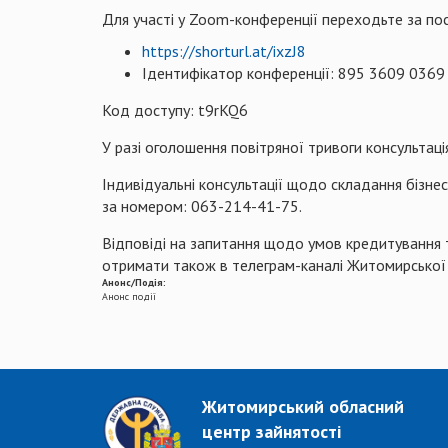
Для участі у Zoom-конференції переходьте за по
https://shorturl.at/ixzJ8
Ідентифікатор конференції: 895 3609 0369
Код доступу: t9rKQ6
У разі оголошення повітряної тривоги консультац
Індивідуальні консультації щодо складання бізне
за номером: 063-214-41-75.
Відповіді на запитання щодо умов кредитування 
отримати також в телеграм-каналі Житомирської
Анонс/Подія:
Анонс події
Житомирський обласний
центр зайнятості